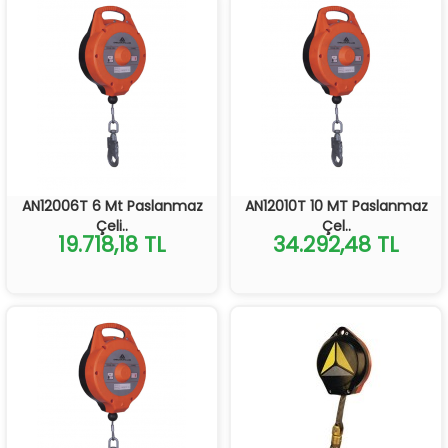
AN12006T 6 Mt Paslanmaz
AN12010T 10 MT Paslanmaz
Çeli..
Çel..
19.718,18 TL
34.292,48 TL