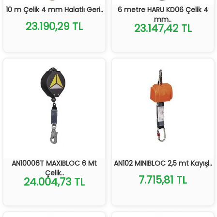
10 m Çelik 4 mm Halatlı Geri..
6 metre HARU KD06 Çelik 4
mm..
23.190,29 TL
23.147,42 TL
AN10006T MAXIBLOC 6 Mt
AN102 MINIBLOC 2,5 mt Kayışl..
Çelik..
7.715,81 TL
24.004,73 TL