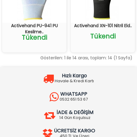
Activehand PU-941 PU
Activehand XN-101 Nitril Eld..
Kesilme..
Tükendi
Tükendi
Gösterilen: 1 ile 14 arası, toplam: 14 (1 Sayfa)
Hızlı Kargo
Havale & Kredi Kartı
WHATSAPP
0532 651 53 67
İADE & DEĞİŞİM
14 Gün Koşulsuz
ÜCRETSİZ KARGO
450 TL Ve Üzeri