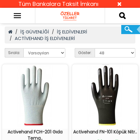
Tüm Bankalara Taksit İmkanı
İŞ GÜVENLİĞİ
İŞ ELDİVENLERİ
ACTİVEHAND İŞ ELDİVENLERİ
Sırala:
Göster:
Activehand FCH-201 Gıda
Activehand FN-101 Köpük Nitr..
Tema..