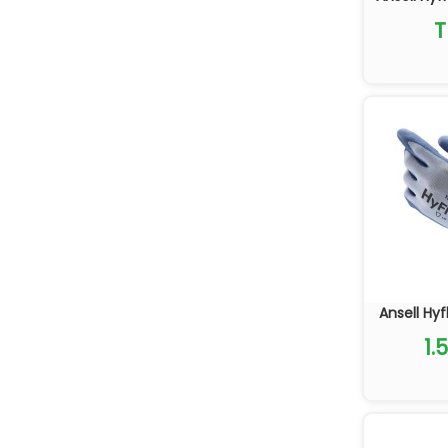
T
Ansell Hyf
1.