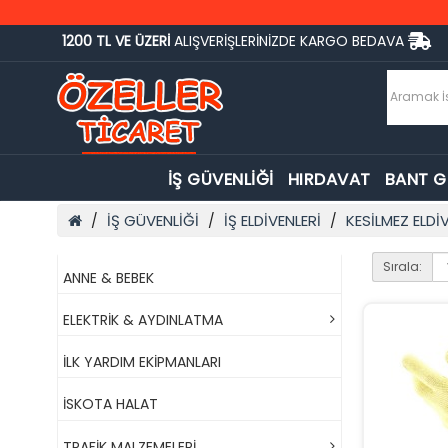
1200 TL VE ÜZERİ
ALIŞVERİŞLERİNİZDE KARGO BEDAVA
İŞ GÜVENLİĞİ
HIRDAVAT
BANT 
İŞ GÜVENLİĞİ
İŞ ELDİVENLERİ
KESİLMEZ ELDİ
Sırala:
ANNE & BEBEK
ELEKTRİK & AYDINLATMA
İLK YARDIM EKİPMANLARI
İSKOTA HALAT
TRAFİK MALZEMELERİ