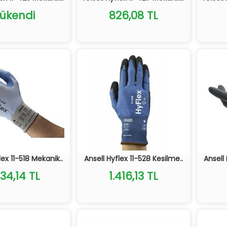
ükendi
826,08 TL
lex 11-518 Mekanik..
Ansell Hyflex 11-528 Kesilme..
Ansell 
534,14 TL
1.416,13 TL