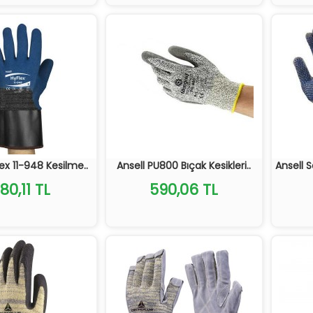
lex 11-948 Kesilme..
Ansell PU800 Bıçak Kesikleri..
Ansell 
180,11 TL
590,06 TL