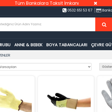
Tüm Bankalara Taksit İmkanı
0532 651 53 67
Banka
GRUBU
ANNE & BEBEK
BOYA TABANCALARI
ÇEVRE GÜ
VENLER
Göster