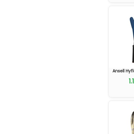
Ansell Hyf
1.