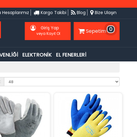
 Hesaplarımız
Kargo Takibi
Blog
Bize Ulaşın
Giriş Yap
0
Sepetim
veya Kayıt Ol
VENLİĞİ
ELEKTRONİK
EL FENERLERİ
: