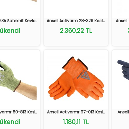
635 Safeknit Kevla..
Ansell Activarm 28-329 Kesil..
Ansell 
ükendi
2.360,22 TL
ivarmr 80-813 Kesi..
Ansell Activarmr 97-013 Kesi..
Ansell
ükendi
1.180,11 TL