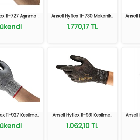
lex 11-727 Aşınma ..
Ansell Hyflex 11-730 Mekanik..
Ansell 
ükendi
1.770,17 TL
lex 11-927 Kesilme..
Ansell Hyflex 11-931 Kesilme..
Ansell 
ükendi
1.062,10 TL