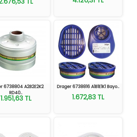
4.126,31 TL
2.676,53 TL
er 6738804 A2B2E2K2
Drager 6738816 A1B1E1K1 Bayo..
RD40..
1.672,83 TL
1.951,63 TL