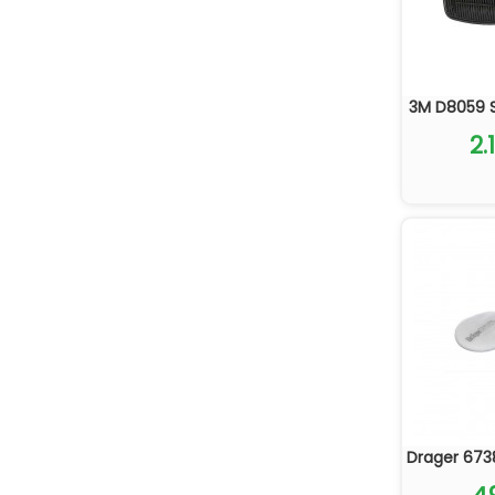
3M D8059 Se
2.
Drager 6738