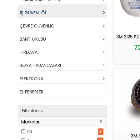
İŞ GÜVENLİĞİ
ÇEVRE GÜVENLİĞİ
3M 2125 P2 
BANT GRUBU
7
HIRDAVAT
BOYA TABANCALARI
ELEKTRONİK
EL FENERLERİ
Filtreleme
Markalar
31
3M
3M 3