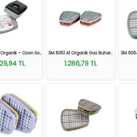
Organik – Ozon So..
3M 6051 A1 Organik Gaz Buhar..
3M 6054
629,94 TL
1.286,79 TL