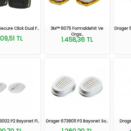
cure Click Dual F..
3M™ 6075 Formaldehit Ve
Drager 
Orga..
109,51 TL
1.458,36 TL
002 P2 Bayonet Fi..
Drager 6738011 P3 Bayonet So..
Drag