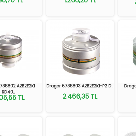
90,70 TL
1.260,20 TL
6738802 A2B2E2K1
Drager 6738803 A2B2E2K1-P2 D..
Drag
RD40..
2.466,35 TL
505,55 TL