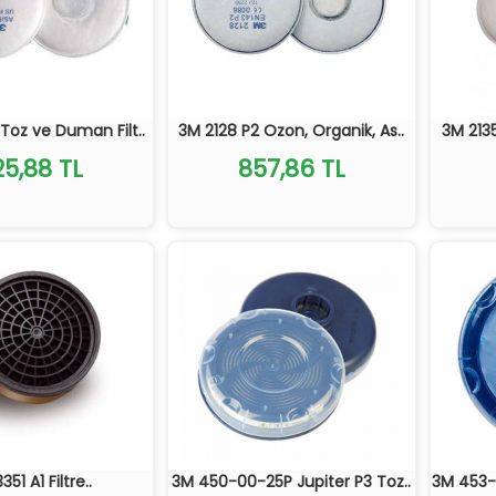
Toz ve Duman Filt..
3M 2128 P2 Ozon, Organik, As..
3M 2135
25,88 TL
857,86 TL
351 A1 Filtre..
3M 450-00-25P Jupiter P3 Toz..
3M 453-