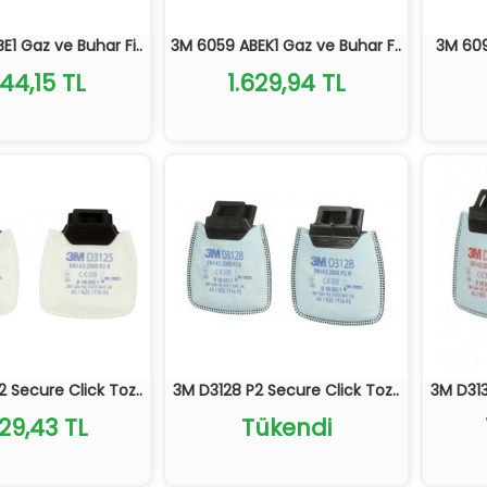
1 Gaz ve Buhar Fi..
3M 6059 ABEK1 Gaz ve Buhar F..
3M 6098
544,15 TL
1.629,94 TL
 Secure Click Toz..
3M D3128 P2 Secure Click Toz..
3M D313
029,43 TL
Tükendi