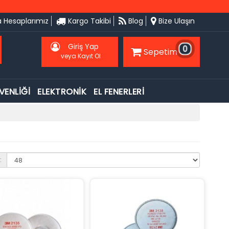
 Hesaplarımız
Kargo Takibi
Blog
Bize Ulaşın
Giriş Yap
0
Sepetim
veya Kayıt Ol
VENLİĞİ
ELEKTRONİK
EL FENERLERİ
: