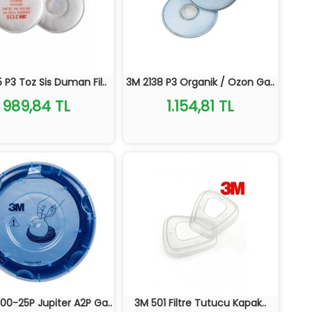
 P3 Toz Sis Duman Fil..
3M 2138 P3 Organik / Ozon Ga..
989,84 TL
1.154,81 TL
00-25P Jupiter A2P Ga..
3M 501 Filtre Tutucu Kapak..