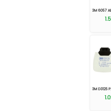
3M 6057 ABE
1.
3M D3125 P2
1.