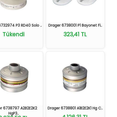
6732974 P3 RD40 Solo ..
Drager 6738001 P1 Bayonet Fi..
Tükendi
323,41 TL
er 6738797 A2B2E2K2
Drager 6738801 A1B2E2K1 Hg C..
HgP3..