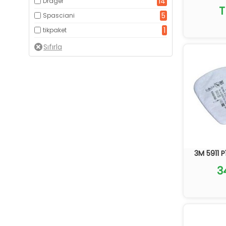
14
Drager
T
5
Spasciani
1
tikpaket
3M 5911 P1
3