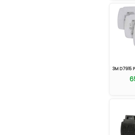
3M D7915 P1
6