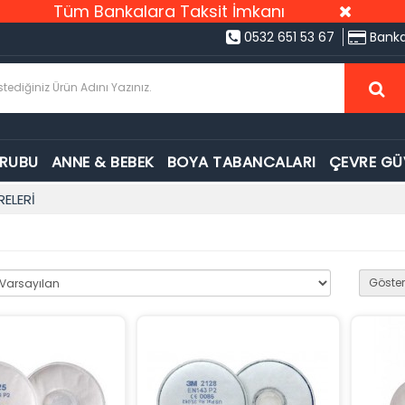
Tüm Bankalara Taksit İmkanı
0532 651 53 67
Banka
GRUBU
ANNE & BEBEK
BOYA TABANCALARI
ÇEVRE GÜ
RELERİ
Göster