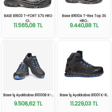
BASE B1603 T-FORT S7S HRO
Base B1610A T-Rex Top 3S
CI..
HRO..
11.565,08 TL
9.440,88 TL
Base İş Ayakkabısı B1000B K-..
Base İş Ayakkabısı B1001 K-R..
9.508,62 TL
11.229,03 TL