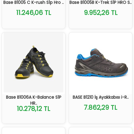
Base B1005 C K-rush S1p Hro ..
Base B1005B K-Trek S1P HRO S..
11.246,06 TL
9.952,26 TL
Base B1006A K-Balance S1P
BASE B1210 İş Ayakkabısı i-R..
HR..
7.862,29 TL
10.278,12 TL