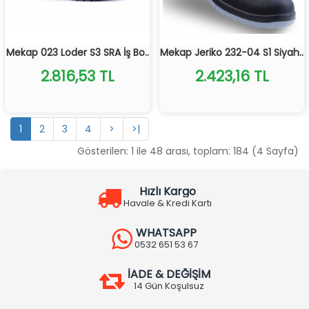
Mekap 023 Loder S3 SRA İş Bo..
Mekap Jeriko 232-04 S1 Siyah..
2.816,53 TL
2.423,16 TL
1
2
3
4
>
>|
Gösterilen: 1 ile 48 arası, toplam: 184 (4 Sayfa)
Hızlı Kargo
Havale & Kredi Kartı
WHATSAPP
0532 651 53 67
İADE & DEĞİŞİM
14 Gün Koşulsuz