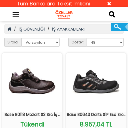
Tüm Bankalara Taksit İmkanı
İŞ GÜVENLİĞİ
İŞ AYAKKABILARI
Sırala:
Göster:
Base B0118 Mozart S3 Src İş ..
Base B0643 Darts S1P Esd Src..
Tükendi
8.957,04 TL