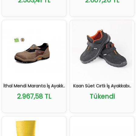
2.503,41 TL
2.607,26 TL
İthal Mendi Maranta İş Ayakk..
Kaan Süet Cırtlı İş Ayakkabı..
2.967,58 TL
Tükendi