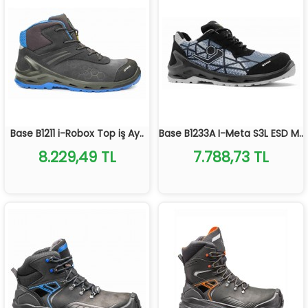
Base B1211 i-Robox Top iş Ay..
Base B1233A I-Meta S3L ESD M..
8.229,49 TL
7.788,73 TL