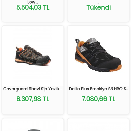
Low ..
..
5.504,03 TL
Tükendi
Coverguard 9hevl S1p Yazlık ..
Delta Plus Brooklyn S3 HRO S..
8.307,98 TL
7.080,66 TL