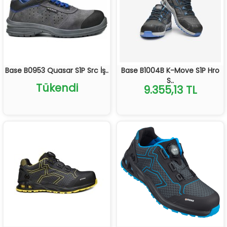
Base B0953 Quasar S1P Src İş..
Base B1004B K-Move S1P Hro
S..
Tükendi
9.355,13 TL