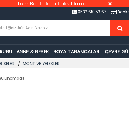
Tüm Bankalara Taksit İmkanı
0532 651 53 67
Banka
GRUBU
ANNE & BEBEK
BOYA TABANCALARI
ÇEVRE GÜ
İSELERİ
MONT VE YELEKLER
i Bulunamadı!