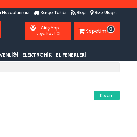
 Hesaplarımız
Kargo Takibi
Blog
Bize Ulaşın
Giriş Yap
0
Sepetim
veya Kayıt Ol
VENLİĞİ
ELEKTRONİK
EL FENERLERİ
Devam