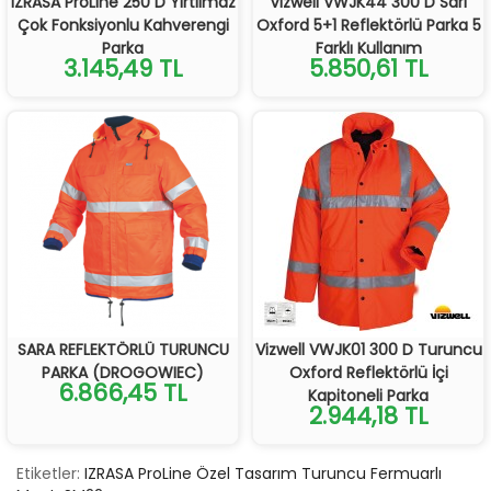
IZRASA ProLine 250 D Yırtılmaz
Vizwell VWJK44 300 D Sarı
Çok Fonksiyonlu Kahverengi
Oxford 5+1 Reflektörlü Parka 5
Parka
Farklı Kullanım
3.145,49 TL
5.850,61 TL
SARA REFLEKTÖRLÜ TURUNCU
Vizwell VWJK01 300 D Turuncu
PARKA (DROGOWIEC)
Oxford Reflektörlü İçi
6.866,45 TL
Kapitoneli Parka
2.944,18 TL
Etiketler:
IZRASA ProLine Özel Tasarım Turuncu Fermuarlı