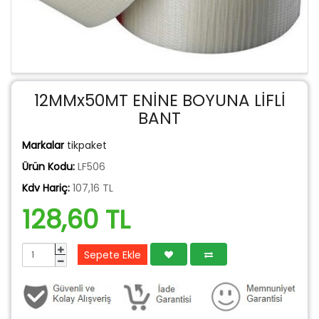
12MMx50MT ENİNE BOYUNA LİFLİ
BANT
Markalar
tikpaket
Ürün Kodu:
LF506
Kdv Hariç:
107,16 TL
128,60 TL
Sepete Ekle