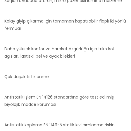
Sağlam, vücuda oturan, mikro gözenekli lamine malzeme
Kolay giyip çıkarma için tamamen kapatılabilir flaplı iki yönlü
fermuar
Daha yüksek konfor ve hareket özgürlüğü için triko kol
ağızları, lastiskli bel ve ayak bilekleri
Çok düşük tiftiklenme
Antistatik işlem EN 14126 standardına göre test edilmiş
biyolojik madde koruması
Antistatik kaplama EN 1149-5 statik kıvılcımlanma riskini