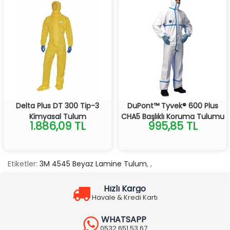
Delta Plus DT 300 Tip-3
DuPont™ Tyvek® 600 Plus
Kimyasal Tulum
CHA5 Başlıklı Koruma Tulumu
1.886,09 TL
995,85 TL
Etiketler:
3M 4545 Beyaz Lamine Tulum
,
,
Hızlı Kargo
Havale & Kredi Kartı
WHATSAPP
0532 651 53 67