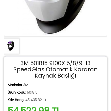
3M 501815 9100X 5/8/9-13
SpeedGlas Otomatik Kararan
Kaynak Başlığı
Markalar
3M
Ürün Kodu:
501815
Kdv Hariç:
45.435,82 TL
54.522,98 TL