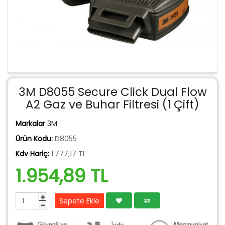
3M D8055 Secure Click Dual Flow
A2 Gaz ve Buhar Filtresi (1 Çift)
Markalar
3M
Ürün Kodu:
D8055
Kdv Hariç:
1.777,17 TL
1.954,89 TL
Sepete Ekle