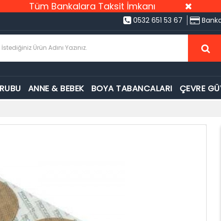
Tüm Bankalara Taksit İmkanı
0532 651 53 67
Banka
GRUBU
ANNE & BEBEK
BOYA TABANCALARI
ÇEVRE GÜ