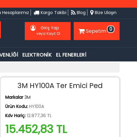
 Hesaplarımız
Kargo Takibi
Blog
Bize Ulaşın
Giriş Yap
0
Sepetim
veya Kayıt Ol
VENLİĞİ
ELEKTRONİK
EL FENERLERİ
3M HY100A Ter Emici Ped
Markalar
3M
Ürün Kodu:
HY100A
Kdv Hariç:
12.877,36 TL
15.452,83 TL