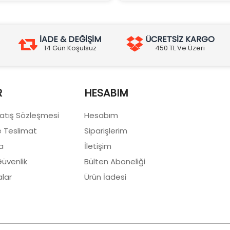
İADE & DEĞİŞİM
ÜCRETSİZ KARGO
14 Gün Koşulsuz
450 TL Ve Üzeri
R
HESABIM
Satış Sözleşmesi
Hesabım
 Teslimat
Siparişlerim
a
İletişim
 Güvenlik
Bülten Aboneliği
lar
Ürün İadesi