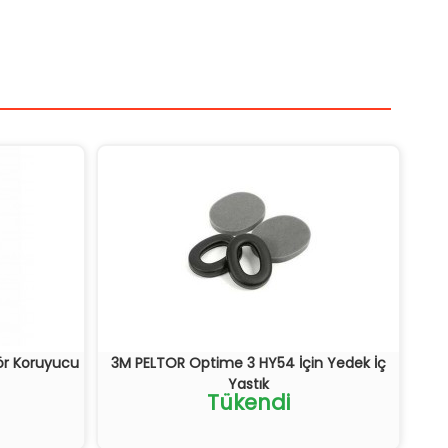
ör Koruyucu
3M PELTOR Optime 3 HY54 İçin Yedek İç
Yastık
Tükendi