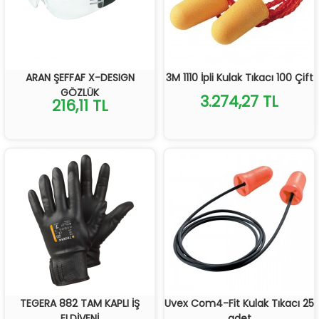
ARAN ŞEFFAF X-DESIGN
3M 1110 İpli Kulak Tıkacı 100 Çift
GÖZLÜK
3.274,27 TL
216,11 TL
TEGERA 882 TAM KAPLI İŞ
Uvex Com4-Fit Kulak Tıkacı 25
ELDİVENİ
adet