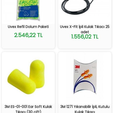
Uvex Refil Dolum Paketi
Uvex X-Fit İpli Kulak Tıkacı 25
adet
2.546,22 TL
1.556,02 TL
3M ES-01-001 Ear Soft Kulak
3M 1271 Yıkanabilir İpli, Kutulu
Tıkacı (30 çift)
Kulak Tıkacı