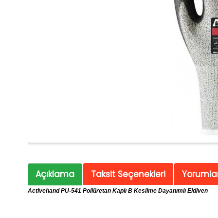
Açıklama
Taksit Seçenekleri
Yorumlar
Activehand PU-541 Poliüretan Kaplı B Kesilme Dayanımlı Eldiven