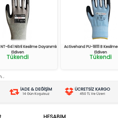
NT-641 Nitril Kesilme Dayanımlı
Activehand PU-18111 B Kesilm
Eldiven
Eldiven
Tükendi
Tükendi
n
,
,
İADE & DEĞİŞİM
ÜCRETSİZ KARGO
14 Gün Koşulsuz
450 TL Ve Üzeri
R
HESABIM