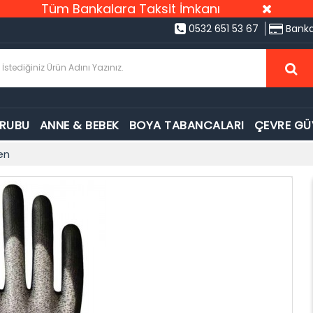
Tüm Bankalara Taksit İmkanı
0532 651 53 67
Banka
GRUBU
ANNE & BEBEK
BOYA TABANCALARI
ÇEVRE GÜ
en