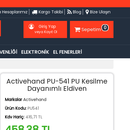
 Hesaplarımız
Kargo Takibi
Blog
Bize Ulaşın
Giriş Yap
0
Sepetim
veya Kayıt Ol
VENLİĞİ
ELEKTRONİK
EL FENERLERİ
Activehand PU-541 PU Kesilme
Dayanımlı Eldiven
Markalar
Activehand
Ürün Kodu:
PU541
Kdv Hariç:
416,71 TL
458,38 TL