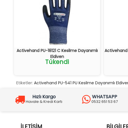
Activehand PU-18121 C Kesilme Dayanımlı
Activehand 
Eldiven
Tükendi
Etiketler:
Activehand PU-541 PU Kesilme Dayanımlı Eldive
Hızlı Kargo
WHATSAPP
Havale & Kredi Kartı
0532 651 53 67
İLETIŞIM
BILGILE