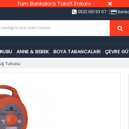
Tüm Bankalara Taksit İmkanı
0532 651 53 67
Banka
GRUBU
ANNE & BEBEK
BOYA TABANCALARI
ÇEVRE GÜ
şüş Tutucu