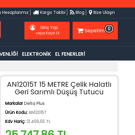
 Hesaplarımız
Kargo Takibi
Blog
Bize Ulaşın
Giriş Yap
0
Sepetim
veya Kayıt Ol
VENLİĞİ
ELEKTRONİK
EL FENERLERİ
AN12015T 15 METRE Çelik Halatlı
Geri Sarımlı Düşüş Tutucu
Markalar
Delta Plus
Ürün Kodu:
AN12015T
Kdv Hariç:
21.456,55 TL
25.747,86 TL