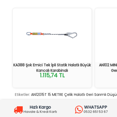
KA388 Şok Emici Tek İpli Statik Halatlı Büyük
AN102 MIN
Kancalı Karabinalı
Ger
1.115,74 TL
Etiketler:
AN12015T 15 METRE Çelik Halatlı Geri Sarımlı Düş
Hızlı Kargo
WHATSAPP
Havale & Kredi Kartı
0532 651 53 67