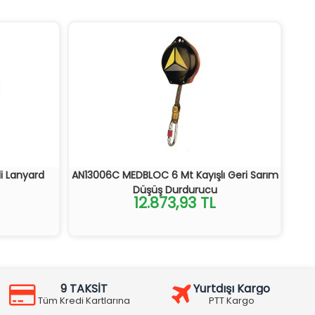
li Lanyard
AN13006C MEDBLOC 6 Mt Kayışlı Geri Sarım
Düşüş Durdurucu
12.873,93 TL
9 TAKSİT
Yurtdışı Kargo
Tüm Kredi Kartlarına
PTT Kargo