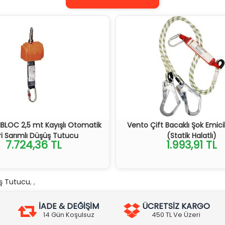
IBLOC 2,5 mt Kayışlı Otomatik
Vento Çift Bacaklı Şok Emici
i Sarımlı Düşüş Tutucu
(Statik Halatlı)
7.724,36 TL
1.993,91 TL
üş Tutucu
,
,
İADE & DEĞİŞİM
ÜCRETSİZ KARGO
14 Gün Koşulsuz
450 TL Ve Üzeri