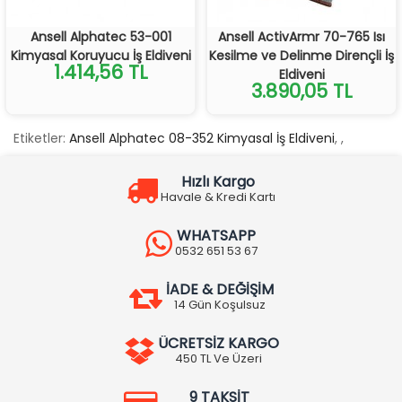
Ansell Alphatec 53-001
Ansell ActivArmr 70-765 Isı
Kimyasal Koruyucu İş Eldiveni
Kesilme ve Delinme Dirençli İş
1.414,56 TL
Eldiveni
3.890,05 TL
Etiketler:
Ansell Alphatec 08-352 Kimyasal İş Eldiveni
,
,
Hızlı Kargo
Havale & Kredi Kartı
WHATSAPP
0532 651 53 67
İADE & DEĞİŞİM
14 Gün Koşulsuz
ÜCRETSİZ KARGO
450 TL Ve Üzeri
9 TAKSİT