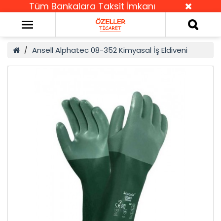
Tüm Bankalara Taksit İmkanı
Ansell Alphatec 08-352 Kimyasal İş Eldiveni