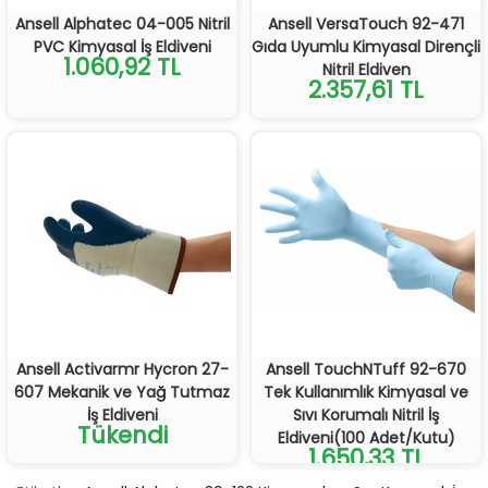
Ansell Alphatec 04-005 Nitril
Ansell VersaTouch 92-471
PVC Kimyasal İş Eldiveni
Gıda Uyumlu Kimyasal Dirençli
1.060,92 TL
Nitril Eldiven
2.357,61 TL
Ansell Activarmr Hycron 27-
Ansell TouchNTuff 92-670
607 Mekanik ve Yağ Tutmaz
Tek Kullanımlık Kimyasal ve
İş Eldiveni
Sıvı Korumalı Nitril İş
Tükendi
Eldiveni(100 Adet/Kutu)
1.650,33 TL