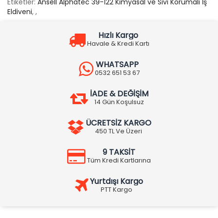
Etiketler:
Ansell Alphatec 39-122 Kimyasal ve Sıvı Korumalı İş
Eldiveni
,
,
Hızlı Kargo
Havale & Kredi Kartı
WHATSAPP
0532 651 53 67
İADE & DEĞİŞİM
14 Gün Koşulsuz
ÜCRETSİZ KARGO
450 TL Ve Üzeri
9 TAKSİT
Tüm Kredi Kartlarına
Yurtdışı Kargo
PTT Kargo