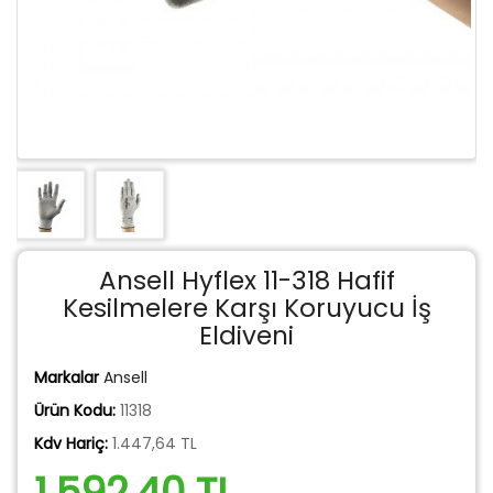
Ansell Hyflex 11-318 Hafif
Kesilmelere Karşı Koruyucu İş
Eldiveni
Markalar
Ansell
Ürün Kodu:
11318
Kdv Hariç:
1.447,64 TL
1.592,40 TL