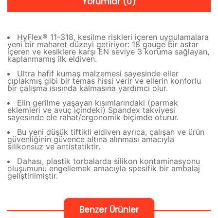
Yorumlar (0)
HyFlex® 11-318, kesilme riskleri içeren uygulamalara
yeni bir maharet düzeyi getiriyor: 18 gauge bir astar
içeren ve kesiklere karşı EN seviye 3 koruma sağlayan,
kaplanmamış ilk eldiven.
Ultra hafif kumaş malzemesi sayesinde eller
çıplakmış gibi bir temas hissi verir ve ellerin konforlu
bir çalışma ısısında kalmasına yardımcı olur.
Elin gerilme yaşayan kısımlarındaki (parmak
eklemleri ve avuç içindeki) Spandex takviyesi
sayesinde ele rahat/ergonomik biçimde oturur.
Bu yeni düşük tiftikli eldiven ayrıca, çalışan ve ürün
güvenliğinin güvence altına alınması amacıyla
silikonsuz ve antistatiktir.
Dahası, plastik torbalarda silikon kontaminasyonu
oluşumunu engellemek amacıyla spesifik bir ambalaj
geliştirilmiştir.
Benzer Ürünler