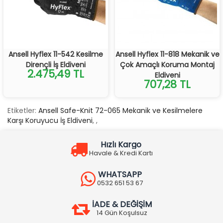
Ansell Hyflex 11-542 Kesilme
Ansell Hyflex 11-818 Mekanik ve
Dirençli İş Eldiveni
Çok Amaçlı Koruma Montaj
2.475,49 TL
Eldiveni
707,28 TL
Etiketler:
Ansell Safe-Knit 72-065 Mekanik ve Kesilmelere
Karşı Koruyucu İş Eldiveni
,
,
Hızlı Kargo
Havale & Kredi Kartı
WHATSAPP
0532 651 53 67
İADE & DEĞİŞİM
14 Gün Koşulsuz