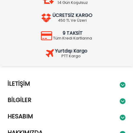
14 Gün Koşulsuz
ÜCRETSİZ KARGO
450 TL Ve Üzeri
9 TAKSİT
Tüm Kredi Kartlarına
Yurtdışı Kargo
PTT Kargo
İLETIŞIM
BILGILER
HESABIM
HAKKIMIZDA