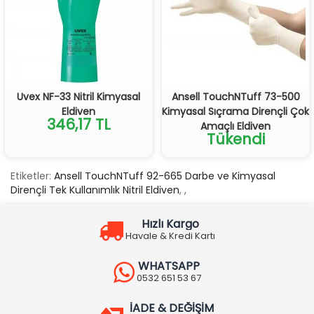
Uvex NF-33 Nitril Kimyasal
Ansell TouchNTuff 73-500
Eldiven
Kimyasal Sıçrama Dirençli Çok
346,17 TL
Amaçlı Eldiven
Tükendi
Etiketler:
Ansell TouchNTuff 92-665 Darbe ve Kimyasal
Dirençli Tek Kullanımlık Nitril Eldiven
,
,
Hızlı Kargo
Havale & Kredi Kartı
WHATSAPP
0532 651 53 67
İADE & DEĞİŞİM