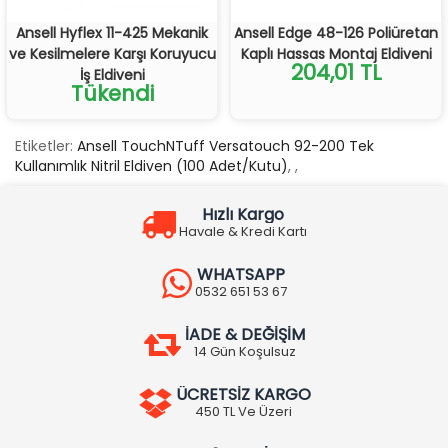
Ansell Hyflex 11-425 Mekanik
Ansell Edge 48-126 Poliüretan
ve Kesilmelere Karşı Koruyucu
Kaplı Hassas Montaj Eldiveni
204,01 TL
İş Eldiveni
Tükendi
Etiketler:
Ansell TouchNTuff Versatouch 92-200 Tek
Kullanımlık Nitril Eldiven (100 Adet/Kutu)
,
,
Hızlı Kargo
Havale & Kredi Kartı
WHATSAPP
0532 651 53 67
İADE & DEĞİŞİM
14 Gün Koşulsuz
ÜCRETSİZ KARGO
450 TL Ve Üzeri