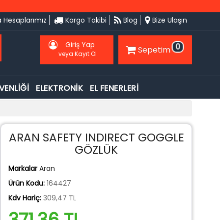
 Hesaplarımız
Kargo Takibi
Blog
Bize Ulaşın
Giriş Yap
0
Sepetim
veya Kayıt Ol
VENLİĞİ
ELEKTRONİK
EL FENERLERİ
ARAN SAFETY INDIRECT GOGGLE
GÖZLÜK
Markalar
Aran
Ürün Kodu:
164427
Kdv Hariç:
309,47 TL
371,36 TL