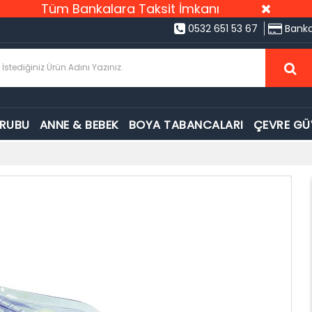
Tüm Bankalara Taksit İmkanı
0532 651 53 67
Banka
GRUBU
ANNE & BEBEK
BOYA TABANCALARI
ÇEVRE GÜ