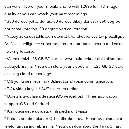
can watch live on your mobile phone with 1269p full HD image
quality or you can watch your past recordings.
* 350 derece yatay dönüs, 60 derece dikey dönüs. / 350 degree
horizontal rotation, 60 degree vertical rotation.
* Yapay zeka destekli, akilli otomatik hareket ve ses takip özelligi. /
Artificial intelligence supported, smart automatic motion and voice
tracking feature.
* Videolarinizi 128 GB SD kart ile veya bulut teknolojisi kullanarak
saklayabilirsiniz. / You can store your videos with 128 GB SD card
or using cloud technology.
* Çift yönlü ses iletisimi. / Bidirectional voice communication.
* 7/24 video kaydi. / 24/7 video recording.
* Ücretsiz uygulama destegi iOS ve Android. / Free application
support iOS and Android.
* Kizil ötesi gece görüsü. / Infrared night vision.
* Kutu üzerinde bulunan QR kodlardan Tuya Smart uygulamasini
telefonunuza indirebilirsiniz. / You can download the Tuya Smart