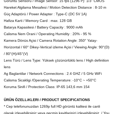
Görüntü Sensörü / Image Sensor: 15 fps (1296 P): 1/3" CMOS
Hareket Algilama Mesafesi / Motion Detection Distance : 8-10 m
Güç Adaptörü / Power Adapter : Type-C (DC 5V 1A)
Hafiza Karti / Memory Card : max. 128 GB
Batarya Kapasitesi / Battery Capacity : 9000 mAh
Calisma Nem Orani / Operating Humidity : 20% - 95 %
Kamera Dönüs Açisi / Camera Rotation Angle: 350° Yatay-
Horizontal / 60° Dikey-Vertical izleme Açisi / Viewing Angle: 90°(D)
/ 80°(H)/45°(V)
Lens Türü / Lens Type: Yüksek çözünürlüklü lens / High definition
lens
Ag Baglantilar / Network Connections : 2.4 GHZ / 5 GHz WiFi
Calisma Sicakligi /Operating Temperature: -10°C ~ +50°C
Koruma Sinifi / Protection Class: IP-65 143,6 mm 154
ÜRÜN ÖZELLiKLERI / PRODUCT SPECIFICATIONS
* Cep telefonunuzdan 1269p full HD görüntü kalitesi ile canli
olarak izleyebilirsiniz veya geçmis kayitlarinizi izleyebilirsiniz. / You