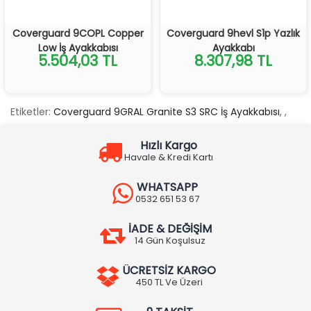
Coverguard 9COPL Copper
Coverguard 9hevl S1p Yazlık
Low İş Ayakkabısı
Ayakkabı
5.504,03 TL
8.307,98 TL
Etiketler:
Coverguard 9GRAL Granite S3 SRC İş Ayakkabısı
,
,
Hızlı Kargo
Havale & Kredi Kartı
WHATSAPP
0532 651 53 67
İADE & DEĞİŞİM
14 Gün Koşulsuz
ÜCRETSİZ KARGO
450 TL Ve Üzeri