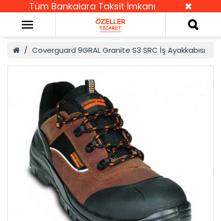
Tüm Bankalara Taksit İmkanı
Coverguard 9GRAL Granite S3 SRC İş Ayakkabısı