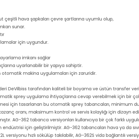
 çeşitli hava şapkaları çevre şartlarına uyumlu olup,
 imkan sunar.
tır
aplamalar için uygundur.
 ayarlama imkanı sağlar
larına uyarlanabilir bir yapıya sahiptir.
 otomatik makina uygulamaları için zaruridir.
eri DeVilbiss tarafından kaliteli bir boyama ve üstün transfer veriml
omatik sprey uygulama ihtiyaçlarına cevap verebilmek için bir ç
mesi için tasarlanan bu otomatik sprey tabancaları, minimum dur
azanç oranı, maksimum kontrol ve servis kolaylığı için dizayn edi
mıştır. AG-362 tabanca versiyonları kullanıcıya bir çok farklı uy
düstrisi için geliştirilmiştir. AG-362 tabancaları hava ya da sıvı
L versiyonu hızlı sökülüp takılabilir, AG-362S vida bağlantılı vers