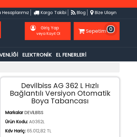
 Hesaplarımız
Kargo Takibi
Blog
Bize Ulaşın
Giriş Yap
0
Sepetim
veya Kayıt Ol
VENLİĞİ
ELEKTRONİK
EL FENERLERİ
Devilbiss AG 362 L Hızlı
Bağlantılı Versiyon Otomatik
Boya Tabancası
Markalar
DEVİLBİSS
Ürün Kodu:
AG362L
Kdv Hariç:
65.012,82 TL