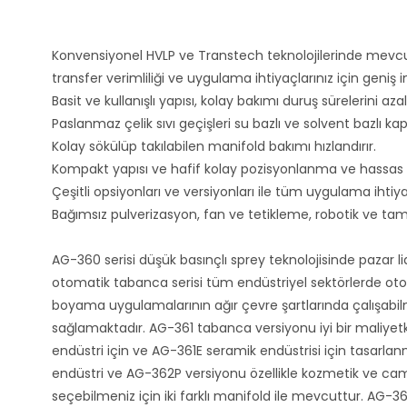
Konvensiyonel HVLP ve Transtech teknolojilerinde mevcut
transfer verimliliği ve uygulama ihtiyaçlarınız için geniş
Basit ve kullanışlı yapısı, kolay bakımı duruş sürelerini azal
Paslanmaz çelik sıvı geçişleri su bazlı ve solvent bazlı k
Kolay sökülüp takılabilen manifold bakımı hızlandırır.
Kompakt yapısı ve hafif kolay pozisyonlanma ve hassas
Çeşitli opsiyonları ve versiyonları ile tüm uygulama ihtiyaç
Bağımsız pulverizasyon, fan ve tetikleme, robotik ve tam
AG-360 serisi düşük basınçlı sprey teknolojisinde pazar lid
otomatik tabanca serisi tüm endüstriyel sektörlerde ot
boyama uygulamalarının ağır çevre şartlarında çalışabil
sağlamaktadır. AG-361 tabanca versiyonu iyi bir maliyetk
endüstri için ve AG-361E seramik endüstrisi için tasarlan
endüstri ve AG-362P versiyonu özellikle kozmetik ve cam en
seçebilmeniz için iki farklı manifold ile mevcuttur. AG-362