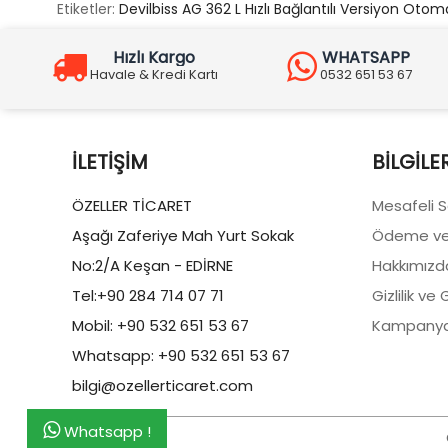
Etiketler:
Devilbiss AG 362 L Hızlı Bağlantılı Versiyon Oto
Hızlı Kargo
WHATSAPP
Havale & Kredi Kartı
0532 651 53 67
İLETIŞIM
BILGILE
ÖZELLER TİCARET
Mesafeli 
Aşağı Zaferiye Mah Yurt Sokak
Ödeme ve
No:2/A Keşan - EDİRNE
Hakkımızd
Tel:+90 284 714 07 71
Gizlilik ve
Mobil: +90 532 651 53 67
Kampanya
Whatsapp: +90 532 651 53 67
bilgi@ozellerticaret.com
Whatsapp !