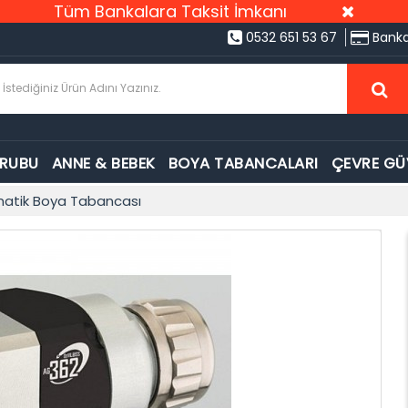
Tüm Bankalara Taksit İmkanı
0532 651 53 67
Banka
GRUBU
ANNE & BEBEK
BOYA TABANCALARI
ÇEVRE GÜ
tomatik Boya Tabancası