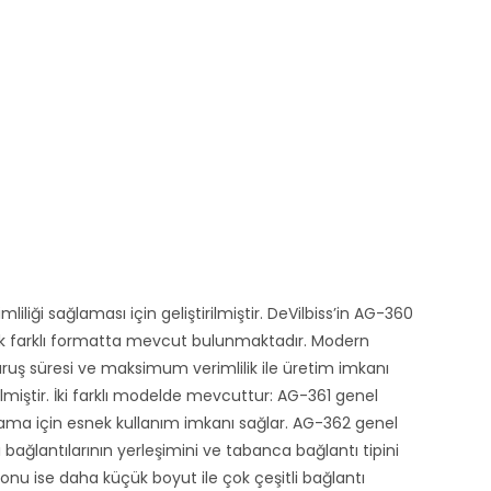
iliği sağlaması için geliştirilmiştir. DeVilbiss’in AG-360
ok farklı formatta mevcut bulunmaktadır. Modern
uş süresi ve maksimum verimlilik ile üretim imkanı
lmiştir. İki farklı modelde mevcuttur: AG-361 genel
gulama için esnek kullanım imkanı sağlar. AG-362 genel
 bağlantılarının yerleşimini ve tabanca bağlantı tipini
iyonu ise daha küçük boyut ile çok çeşitli bağlantı