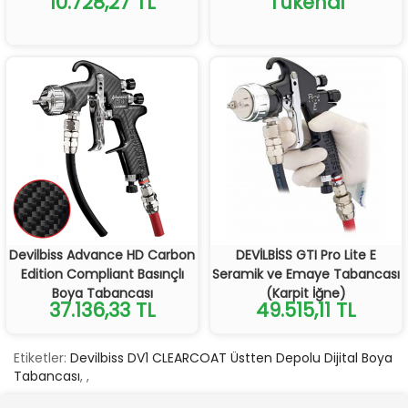
10.728,27 TL
Tükendi
Devilbiss Advance HD Carbon
DEVİLBİSS GTI Pro Lite E
Edition Compliant Basınçlı
Seramik ve Emaye Tabancası
Boya Tabancası
(Karpit İğne)
37.136,33 TL
49.515,11 TL
Etiketler:
Devilbiss DV1 CLEARCOAT Üstten Depolu Dijital Boya
Tabancası
,
,