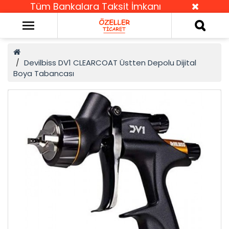
Tüm Bankalara Taksit İmkanı
Devilbiss DV1 CLEARCOAT Üstten Depolu Dijital
Boya Tabancası