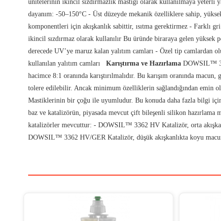
ünitelerinin ikincil sızdırmazlık mastiği olarak kullanılmaya yet
dayanım: -50–150°C - Üst düzeyde mekanik özelliklere sahip, yüksek
komponentleri için akışkanlık sabittir, ısıtma gerektirmez - Farklı g
ikincil sızdırmaz olarak kullanılır Bu üründe biraraya gelen yüksek p
derecede UV’ye maruz kalan yalıtım camları - Özel tip camlardan oluş
kullanılan yalıtım camları
Karıştırma ve Hazırlama
DOWSIL™ 3362 
hacimce 8:1 oranında karıştırılmalıdır. Bu karışım oranında macun, ge
tolere edilebilir. Ancak minimum özelliklerin sağlandığından emin o
Mastiklerinin bir çoğu ile uyumludur. Bu konuda daha fazla bilgi i
baz ve katalizörün, piyasada mevcut çift bileşenli silikon hazırlama m
katalizörler mevcuttur: - DOWSIL™ 3362 HV Katalizör, orta akışkanlık
DOWSIL™ 3362 HV/GER Katalizör, düşük akışkanlıkta koyu macun kıvam