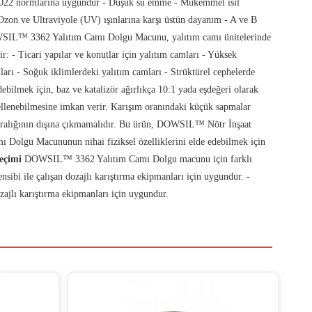
N13022 normlarına uygundur - Düşük su emme - Mükemmel ısıl
zon ve Ultraviyole (UV) ışınlarına karşı üstün dayanım - A ve B
L™ 3362 Yalıtım Camı Dolgu Macunu, yalıtım camı ünitelerinde
r: - Ticari yapılar ve konutlar için yalıtım camları - Yüksek
arı - Soğuk iklimlerdeki yalıtım camları - Strüktürel cephelerde
mek için, baz ve katalizör ağırlıkça 10:1 yada eşdeğeri olarak
e ellenebilmesine imkan verir. Karışım oranındaki küçük sapmalar
:1 aralığının dışına çıkmamalıdır. Bu ürün, DOWSIL™ Nötr İnşaat
ı Dolgu Macununun nihai fiziksel özelliklerini elde edebilmek için
eçimi
DOWSIL™ 3362 Yalıtım Camı Dolgu macunu için farklı
ibi ile çalışan dozajlı karıştırma ekipmanları için uygundur. -
jlı karıştırma ekipmanları için uygundur.