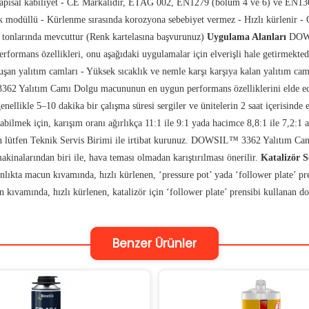
erli yapısal kabiliyet - CE Markalıdır, ETAG 002, EN1279 (bölüm 4 ve 6) ve E
 modüllü - Kürlenme sırasında korozyona sebebiyet vermez - Hızlı kürlenir - O
ri tonlarında mevcuttur (Renk kartelasına başvurunuz)
Uygulama Alanları
DOWSI
erformans özellikleri, onu aşağıdaki uygulamalar için elverişli hale getirmektedi
an yalıtım camları - Yüksek sıcaklık ve nemle karşı karşıya kalan yalıtım caml
Yalıtım Camı Dolgu macununun en uygun performans özelliklerini elde edebil
nellikle 5–10 dakika bir çalışma süresi sergiler ve ünitelerin 2 saat içerisind
labilmek için, karışım oranı ağırlıkça 11:1 ile 9:1 yada hacimce 8,8:1 ile 7,2
çin lütfen Teknik Servis Birimi ile irtibat kurunuz. DOWSIL™ 3362 Yalıtım Cam
akinalarından biri ile, hava teması olmadan karıştırılması önerilir.
Katalizör S
ta macun kıvamında, hızlı kürlenen, ‘pressure pot’ yada ‘follower plate’ prens
ında, hızlı kürlenen, katalizör için ‘follower plate’ prensibi kullanan doza
Benzer Ürünler