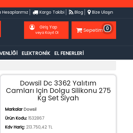
 Hesaplarımız
Kargo Takibi
Blog
Bize Ulaşın
Giriş Yap
0
Sepetim
veya Kayıt Ol
VENLİĞİ
ELEKTRONİK
EL FENERLERİ
Dowsil Dc 3362 Yalıtım
Camları Için Dolgu Silikonu 275
Kg Set Siyah
Markalar
Dowsil
Ürün Kodu:
1532867
Kdv Hariç:
213.750,42 TL