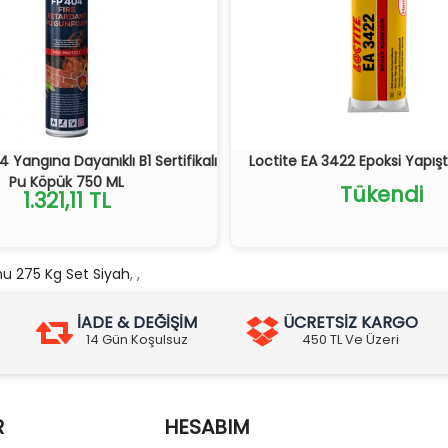
4 Yangına Dayanıklı B1 Sertifikalı
Loctite EA 3422 Epoksi Yapıştı
Pu Köpük 750 ML
Tükendi
1.321,11 TL
nu 275 Kg Set Siyah
,
,
İADE & DEĞİŞİM
ÜCRETSİZ KARGO
14 Gün Koşulsuz
450 TL Ve Üzeri
R
HESABIM