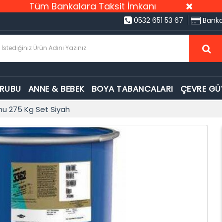
Tüm Bankalara Taksit İmkanı
0532 651 53 67
Banka
GRUBU
ANNE & BEBEK
BOYA TABANCALARI
ÇEVRE GÜ
onu 275 Kg Set Siyah