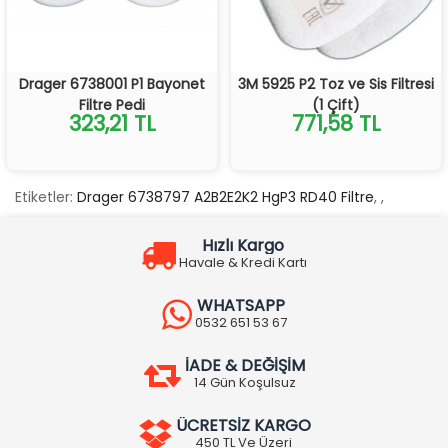
Drager 6738001 P1 Bayonet
3M 5925 P2 Toz ve Sis Filtresi
Filtre Pedi
(1 Çift)
323,21 TL
771,58 TL
Etiketler:
Drager 6738797 A2B2E2K2 HgP3 RD40 Filtre
,
,
Hızlı Kargo
Havale & Kredi Kartı
WHATSAPP
0532 651 53 67
İADE & DEĞİŞİM
14 Gün Koşulsuz
ÜCRETSİZ KARGO
450 TL Ve Üzeri