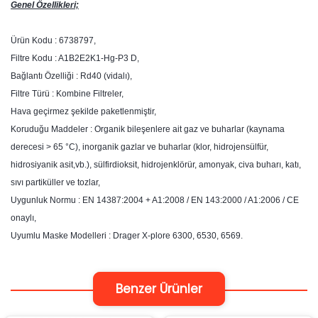
G
enel Özellikleri;
Ürün Kodu : 6738797,
Filtre Kodu : A1B2E2K1-Hg-P3 D,
Bağlantı Özelliği : Rd40 (vidalı),
Filtre Türü : Kombine Filtreler,
Hava geçirmez şekilde paketlenmiştir,
Koruduğu Maddeler : Organik bileşenlere ait gaz ve buharlar (kaynama
derecesi > 65 °C), inorganik gazlar ve buharlar (klor, hidrojensülfür,
hidrosiyanik asit,vb.), sülfirdioksit, hidrojenklörür, amonyak, civa buharı, katı,
sıvı partiküller ve tozlar,
Uygunluk Normu : EN 14387:2004 + A1:2008 / EN 143:2000 / A1:2006 / CE
onaylı,
Uyumlu Maske Modelleri : Drager X-plore 6300, 6530, 6569.
Benzer Ürünler