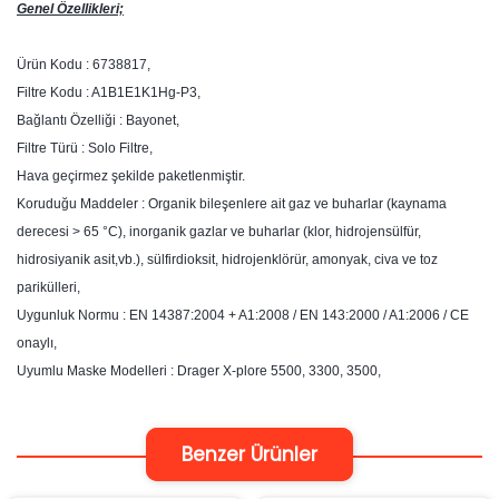
Genel Özellikleri;
Ürün Kodu : 6738817,
Filtre Kodu : A1B1E1K1Hg-P3,
Bağlantı Özelliği : Bayonet,
Filtre Türü : Solo Filtre,
Hava geçirmez şekilde paketlenmiştir.
Koruduğu Maddeler : Organik bileşenlere ait gaz ve buharlar (kaynama
derecesi > 65 °C), inorganik gazlar ve buharlar (klor, hidrojensülfür,
hidrosiyanik asit,vb.), sülfirdioksit, hidrojenklörür, amonyak, civa ve toz
parikülleri,
Uygunluk Normu : EN 14387:2004 + A1:2008 / EN 143:2000 / A1:2006 / CE
onaylı,
Uyumlu Maske Modelleri : Drager X-plore 5500, 3300, 3500,
Benzer Ürünler