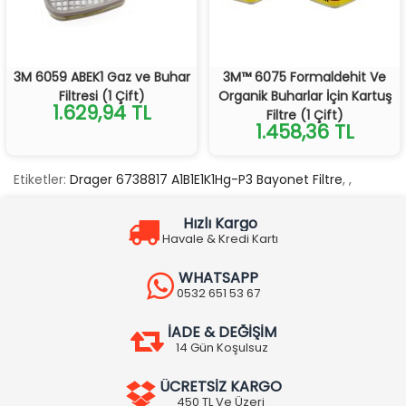
3M 6059 ABEK1 Gaz ve Buhar
3M™ 6075 Formaldehit Ve
Filtresi (1 Çift)
Organik Buharlar İçin Kartuş
1.629,94 TL
Filtre (1 Çift)
1.458,36 TL
Etiketler:
Drager 6738817 A1B1E1K1Hg-P3 Bayonet Filtre
,
,
Hızlı Kargo
Havale & Kredi Kartı
WHATSAPP
0532 651 53 67
İADE & DEĞİŞİM
14 Gün Koşulsuz
ÜCRETSİZ KARGO
450 TL Ve Üzeri