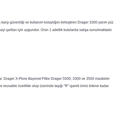
a karşı güvenliği ve kullanım kolaylığını birleştiren Drager 3300 yarım yüz
ayi şartları için uygundur. Ürün 1 adetlik kutularda satışa sunulmaktadır.
lar. Drager X-Plore Bayonet Filtre Drager 5500, 3300 ve 3500 maskeler
 reusable özellikte olup üzerinde taşığı "R" işareti ömrü bitene kadar