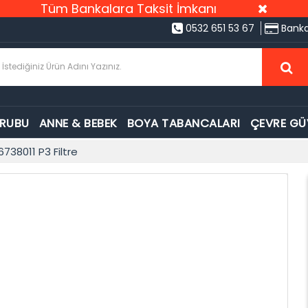
Tüm Bankalara Taksit İmkanı
0532 651 53 67
Banka
GRUBU
ANNE & BEBEK
BOYA TABANCALARI
ÇEVRE GÜ
738011 P3 Filtre