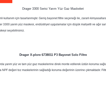
Drager 3300 Serisi Yarım Yüz Gaz Maskeleri
kullanım için tasarlanmıştır. Geniş bayonet filtre seçeneği ile, zararlı kimyasallar
ager 3300 yarım yüz maskesi, endüstriyel uygulamalar için düşük maliyetli ve ağır san
eyi seçebilirsiniz.
Drager X-plore 6738011 P3 Bayonet Solo Filtre
anlarda yarım yüz ve tam yüz gaz maskelerine direk monte edilerek üstün koruma sağ
 NPF değeri toz maskelerinin sağladığı koruma değerinin üzerine çıkmaktadır. Filtre