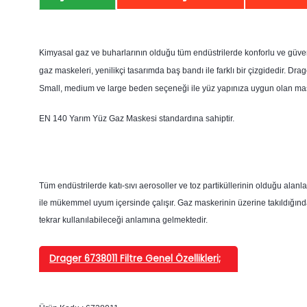
Kimyasal gaz ve buharlarının olduğu tüm endüstrilerde konforlu ve güvenli 
gaz maskeleri, yenilikçi tasarımda baş bandı ile farklı bir çizgidedir. Dr
Small, medium ve large beden seçeneği ile yüz yapınıza uygun olan mask
EN 140 Yarım Yüz Gaz Maskesi standardına sahiptir.
Tüm endüstrilerde katı-sıvı aerosoller ve toz partiküllerinin olduğu al
ile mükemmel uyum içersinde çalışır. Gaz maskerinin üzerine takıldığında
tekrar kullanılabileceği anlamına gelmektedir.
Drager 6738011 Filtre Genel Özellikleri;