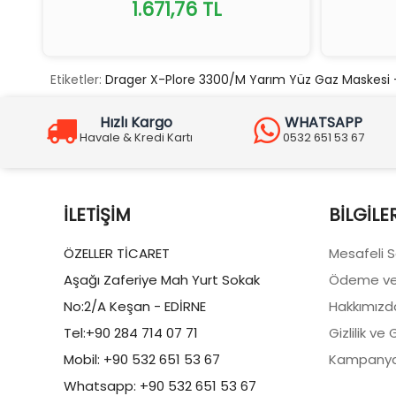
1.671,76 TL
Etiketler:
Drager X-Plore 3300/M Yarım Yüz Gaz Maskesi + 
Hızlı Kargo
WHATSAPP
Havale & Kredi Kartı
0532 651 53 67
İLETIŞIM
BILGILE
ÖZELLER TİCARET
Mesafeli 
Aşağı Zaferiye Mah Yurt Sokak
Ödeme ve
No:2/A Keşan - EDİRNE
Hakkımızd
Tel:+90 284 714 07 71
Gizlilik ve
Mobil: +90 532 651 53 67
Kampanya
Whatsapp: +90 532 651 53 67