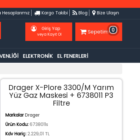
 Hesaplarımız
Kargo Takibi
Blog
Bize Ulaşın
Giriş Yap
0
Sepetim
veya Kayıt Ol
VENLİĞİ
ELEKTRONİK
EL FENERLERİ
Drager X-Plore 3300/M Yarım
Yüz Gaz Maskesi + 6738011 P3
Filtre
Markalar
Drager
Ürün Kodu:
6738011s
Kdv Hariç:
2.229,01 TL