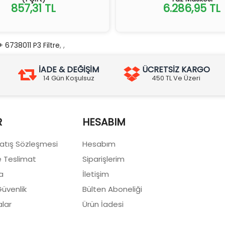
857,31 TL
6.286,95 TL
6738011 P3 Filtre
,
,
İADE & DEĞİŞİM
ÜCRETSİZ KARGO
14 Gün Koşulsuz
450 TL Ve Üzeri
R
HESABIM
Satış Sözleşmesi
Hesabım
 Teslimat
Siparişlerim
a
İletişim
 Güvenlik
Bülten Aboneliği
lar
Ürün İadesi