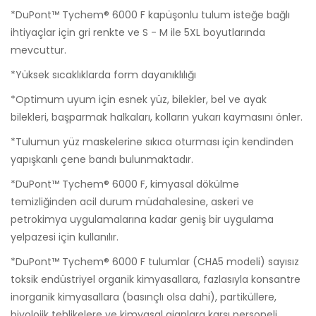
*DuPont™ Tychem® 6000 F kapüşonlu tulum isteğe bağlı
ihtiyaçlar için gri renkte ve S - M ile 5XL boyutlarında
mevcuttur.
*Yüksek sıcaklıklarda form dayanıklılığı
*Optimum uyum için esnek yüz, bilekler, bel ve ayak
bilekleri, başparmak halkaları, kolların yukarı kaymasını önler.
*Tulumun yüz maskelerine sıkıca oturması için kendinden
yapışkanlı çene bandı bulunmaktadır.
*DuPont™ Tychem® 6000 F, kimyasal dökülme
temizliğinden acil durum müdahalesine, askeri ve
petrokimya uygulamalarına kadar geniş bir uygulama
yelpazesi için kullanılır.
*DuPont™ Tychem® 6000 F tulumlar (CHA5 modeli) sayısız
toksik endüstriyel organik kimyasallara, fazlasıyla konsantre
inorganik kimyasallara (basınçlı olsa dahi), partiküllere,
biyolojik tehlikelere ve kimyasal ajanlara karşı personeli