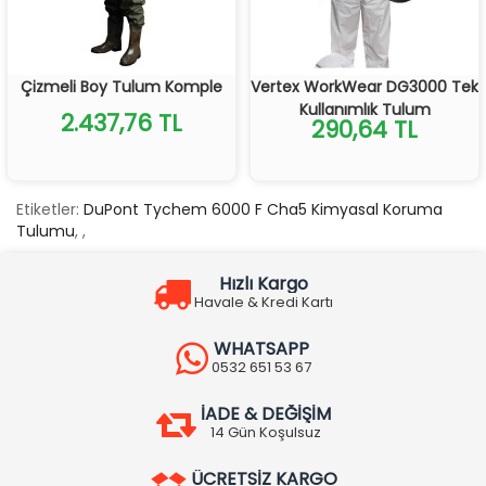
Çizmeli Boy Tulum Komple
Vertex WorkWear DG3000 Tek
Kullanımlık Tulum
2.437,76 TL
290,64 TL
Etiketler:
DuPont Tychem 6000 F Cha5 Kimyasal Koruma
Tulumu
,
,
Hızlı Kargo
Havale & Kredi Kartı
WHATSAPP
0532 651 53 67
İADE & DEĞİŞİM
14 Gün Koşulsuz
ÜCRETSİZ KARGO