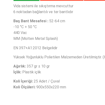
Vida sistemi ile sıkıştırma mevcuttur
6 noktadan bağlantılı ve ter bantlıdır
Baş Bant Mesafesi :
52-64 cm
-10 °C + 50 °C
440 Vac
MM (Molten Metal Splash)
EN 397+A1:2012 Belgelidir
Yüksek Yoğunluklu Polietilen Malzemeden Üretilmiştir. 
Ağırlık:
357 gr ± 10 gr
İçlik:
Plastik içlik
Koli İçeriği:
25 Adet / Çuval
Koli Ölçüleri:
900x550x220 mm