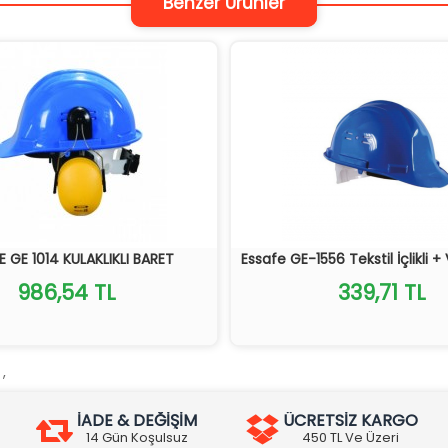
Benzer Ürünler
E GE 1014 KULAKLIKLI BARET
Essafe GE-1556 Tekstil İçlikli + 
986,54 TL
339,71 TL
,
,
İADE & DEĞİŞİM
ÜCRETSİZ KARGO
14 Gün Koşulsuz
450 TL Ve Üzeri