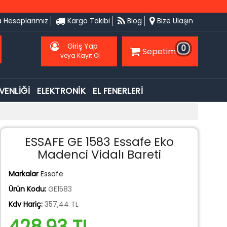
 Hesaplarımız
Kargo Takibi
Blog
Bize Ulaşın
Giriş Yap
0
Sepetim
veya Kayıt Ol
VENLİĞİ
ELEKTRONİK
EL FENERLERİ
ESSAFE GE 1583 Essafe Eko
Madenci Vidalı Bareti
Markalar
Essafe
Ürün Kodu:
GE1583
Kdv Hariç:
357,44 TL
428,93 TL