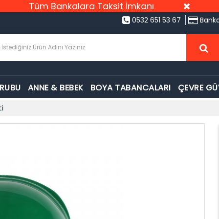
Tüm Bankalara Taksit İmkanı
0532 651 53 67
Banka
GRUBU
ANNE & BEBEK
BOYA TABANCALARI
ÇEVRE GÜ
i