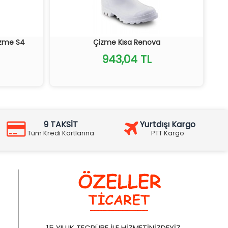
izme S4
Çizme Kısa Renova
943,04 TL
9 TAKSİT
Yurtdışı Kargo
Tüm Kredi Kartlarına
PTT Kargo
15 YILLIK TECRÜBE İLE HİZMETİNİZDEYİZ.