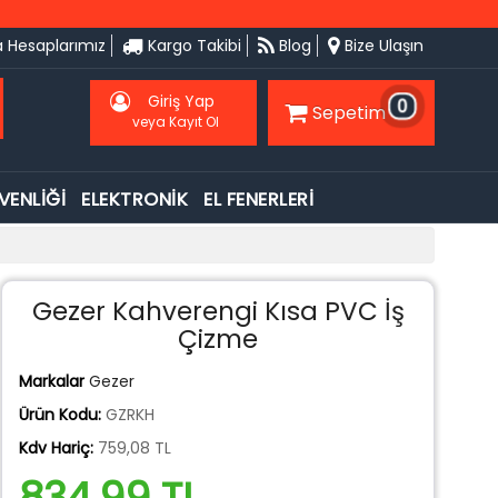
 Hesaplarımız
Kargo Takibi
Blog
Bize Ulaşın
Giriş Yap
0
Sepetim
veya Kayıt Ol
VENLİĞİ
ELEKTRONİK
EL FENERLERİ
Gezer Kahverengi Kısa PVC İş
Çizme
Markalar
Gezer
Ürün Kodu:
GZRKH
Kdv Hariç:
759,08 TL
834,99 TL