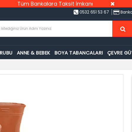
Tüm Bankalara Taksit İmkanı
0532 651 53 67
Banka
GRUBU
ANNE & BEBEK
BOYA TABANCALARI
ÇEVRE GÜ