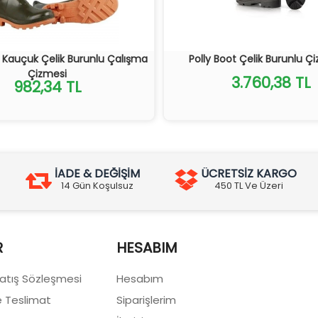
 Kauçuk Çelik Burunlu Çalışma
Polly Boot Çelik Burunlu Ç
Çizmesi
3.760,38 TL
982,34 TL
İADE & DEĞİŞİM
ÜCRETSİZ KARGO
14 Gün Koşulsuz
450 TL Ve Üzeri
R
HESABIM
Satış Sözleşmesi
Hesabım
 Teslimat
Siparişlerim