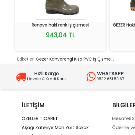
Renova haki renk iş çizmesi
GEZER Haki
943,04 TL
Etiketler:
Gezer Kahverengi Kısa PVC İş Çizme
,
,
Hızlı Kargo
WHATSAPP
Havale & Kredi Kartı
0532 651 53 67
İLETIŞIM
BILGILE
ÖZELLER TİCARET
Mesafeli 
Aşağı Zaferiye Mah Yurt Sokak
Ödeme ve