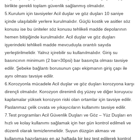
birlikte gerekli toplam güvenlik sağlanmış olmalıdır.
5.Kurulum için tavsiyeler Acil duşlar ve göz duşları 10 saniye
içinde ulaşılabilir yerlere kurulmalıdır. Güçlü kostik ve asitler söz
konusu ise bu üniteler söz konusu tehlikeli madde depolarının
hemen bitişiğinde kurulmalıdır. Acil duşlar ve göz duşları
işyerindeki tehlikeli madde mevcuduyla orantılı sayıda
yerleştirilmelidir. Yalnız içirebilir su kullanılmalıdır. Giriş su
basıncının minimum (2 bar=30psi) bar basınçta olması tavsiye
edilir. Şebeke bağlantı borusunun çapı ekipmanın giriş çapı ile
aynı olması tavsiye edilir.
6.Korozyonla mücadele Acil duşlar ve göz duşları korozyona karşı
dirençli olmalıdır. Korozyon direnimli dış yüzey ve diğer koruyucu
kaplamalar yüksek korozyon riski olan ortamlar için tavsiye edilir.
Paslanmaz çelik cıvata ve yıkayıcıların kullanımı tavsiye edilir.
7.Test programları Acil Güvenlik Duşları ve Göz – Yüz Duşları en
hızlı ve kolay kullanımı sağlamak için her gün kontrol edilmeli ve
düzenli olarak temizlenmelidir. Suyun düzgün akması ve
kullanıma hazırlaması en az haftada bir kez test edilerek kontrol