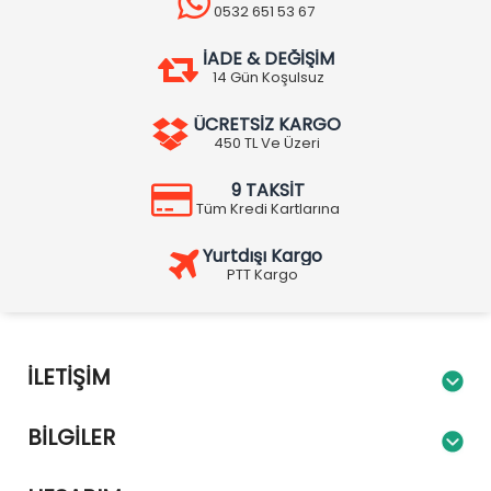
0532 651 53 67
İADE & DEĞİŞİM
14 Gün Koşulsuz
ÜCRETSİZ KARGO
450 TL Ve Üzeri
9 TAKSİT
Tüm Kredi Kartlarına
Yurtdışı Kargo
PTT Kargo
İLETIŞIM
BILGILER