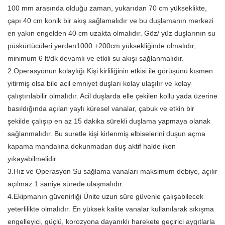
100 mm arasında olduğu zaman, yukarıdan 70 cm yükseklikte,
çapı 40 cm konik bir akış sağlamalıdır ve bu duşlamanın merkezi
en yakın engelden 40 cm uzakta olmalıdır. Göz/ yüz duşlarının su
püskürtücüleri yerden1000 ±200cm yüksekliğinde olmalıdır,
minimum 6 lt/dk devamlı ve etkili su akışı sağlanmalıdır.
2.Operasyonun kolaylığı Kişi kirliliğinin etkisi ile görüşünü kısmen
yitirmiş olsa bile acil emniyet duşları kolay ulaşılır ve kolay
çalıştırılabilir olmalıdır. Acil duşlarda elle çekilen kollu yada üzerine
basıldığında açılan yaylı küresel vanalar, çabuk ve etkin bir
şekilde çalışıp en az 15 dakika sürekli duşlama yapmaya olanak
sağlanmalıdır. Bu suretle kişi kirlenmiş elbiselerini duşun açma
kapama mandalına dokunmadan duş aktif halde iken
yıkayabilmelidir.
3.Hız ve Operasyon Su sağlama vanaları maksimum debiye, açılır
açılmaz 1 saniye sürede ulaşmalıdır.
4.Ekipmanın güvenirliği Ünite uzun süre güvenle çalışabilecek
yeterlilikte olmalıdır. En yüksek kalite vanalar kullanılarak sıkışma
engelleyici, güçlü, korozyona dayanıklı harekete geçirici aygıtlarla