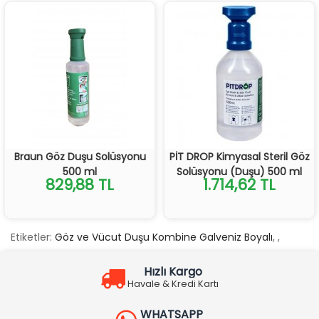
Braun Göz Duşu Solüsyonu
PİT DROP Kimyasal Steril Göz
500 ml
Solüsyonu (Duşu) 500 ml
829,88 TL
1.714,62 TL
Etiketler:
Göz ve Vücut Duşu Kombine Galveniz Boyalı
,
,
Hızlı Kargo
Havale & Kredi Kartı
WHATSAPP