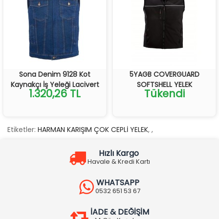
Sona Denim 9128 Kot
5YAGB COVERGUARD
Kaynakçı İş Yeleği Lacivert
SOFTSHELL YELEK
1.320,26 TL
Tükendi
Etiketler:
HARMAN KARIŞIM ÇOK CEPLİ YELEK
,
,
Hızlı Kargo
Havale & Kredi Kartı
WHATSAPP
0532 651 53 67
İADE & DEĞİŞİM