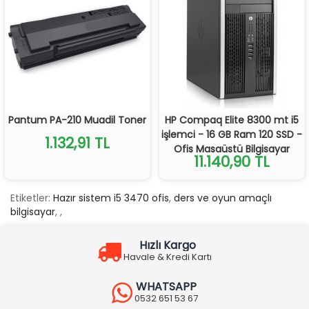
Pantum PA-210 Muadil Toner
HP Compaq Elite 8300 mt i5
işlemci - 16 GB Ram 120 SSD -
1.132,91 TL
Ofis Masaüstü Bilgisayar
11.140,90 TL
Etiketler:
Hazır sistem i5 3470 ofis
,
ders ve oyun amaçlı
bilgisayar
,
,
Hızlı Kargo
Havale & Kredi Kartı
WHATSAPP
0532 651 53 67