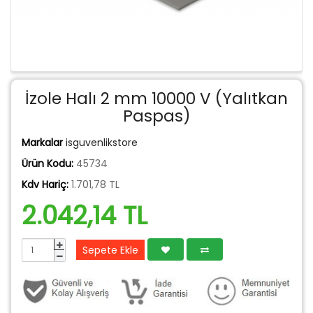
İzole Halı 2 mm 10000 V (Yalıtkan
Paspas)
Markalar
isguvenlikstore
Ürün Kodu:
45734
Kdv Hariç:
1.701,78 TL
2.042,14 TL
Sepete Ekle