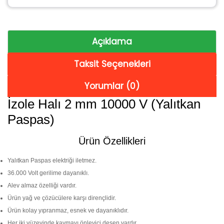
Açıklama
Taksit Seçenekleri
Yorumlar (0)
İzole Halı 2 mm 10000 V (Yalıtkan
Paspas)
Ürün Özellikleri
Yalıtkan Paspas elektriği iletmez.
36.000 Volt gerilime dayanıklı.
Alev almaz özelliği vardır.
Ürün yağ ve çözücülere karşı dirençlidir.
Ürün kolay yıpranmaz, esnek ve dayanıklıdır.
Her iki yüzeyinde kaymayı önleyici desen vardır.