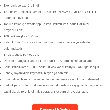
Ekonomik ve özel üretimdir.
TSE onaylı dielektrik dayanım (TS 5119 EN 60243-1 ve TS EN 61111)
raporları mevcuttur
Toplu alımlar için WhatsApp Destek Hattımız ve Sipariş Hattımızı
Arayabilirsiniz
100 cm Genişlik x 100 cm
Kalınlık: 3 mm'dir ancak 2 mm ve 3 mm olmak üzere ölçülerde de
bulunmaktadır.
1 Top Ölçüsü: 10 metre'dir.
İzole Halı kauçuk esaslı bir ürün olup % 100 koruma sağlamaktadır.
Belirli kalınlıklarda 50.000 Volta 50 kv’a kadar koruyucu özelliğe sahiptir.
Esnek, dayanıklı ve kaymazlık bir yapıya sahiptir.
İzole halı yalıtkan bir malzeme olup, ısı ve neme dayanıklı bir malzemedir.
Elektrik pano önleri, makine önleri ve trafolarda iş ve iş güvenliği açısından
yasal olarak zorunlu olmakla beraber mecburu bir uygulamadır.
Benzer Ürünler