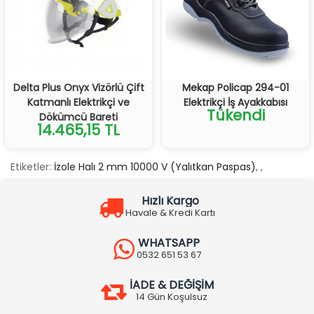
Delta Plus Onyx Vizörlü Çift
Mekap Policap 294-01
Katmanlı Elektrikçi ve
Elektrikçi İş Ayakkabısı
Tükendi
Dökümcü Bareti
14.465,15 TL
Etiketler:
İzole Halı 2 mm 10000 V (Yalıtkan Paspas)
,
,
Hızlı Kargo
Havale & Kredi Kartı
WHATSAPP
0532 651 53 67
İADE & DEĞİŞİM
14 Gün Koşulsuz