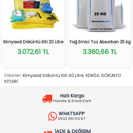
Kimyasal Döküntü Kiti 20 Litre
Yağ Emici Toz Absorban 25 kg
3.072,61 TL
3.360,66 TL
Etiketler:
Kimyasal Döküntü Kiti 40 Litre
,
KDK04
,
DÖKÜNTÜ
KİTLERİ
Hızlı Kargo
Havale & Kredi Kartı
WHATSAPP
0532 651 53 67
İADE & DEĞİŞİM