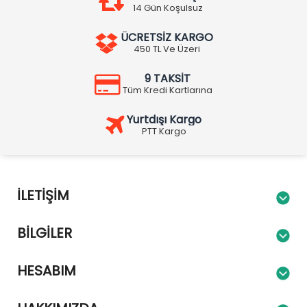
14 Gün Koşulsuz
ÜCRETSİZ KARGO
450 TL Ve Üzeri
9 TAKSİT
Tüm Kredi Kartlarına
Yurtdışı Kargo
PTT Kargo
İLETIŞIM
BILGILER
HESABIM