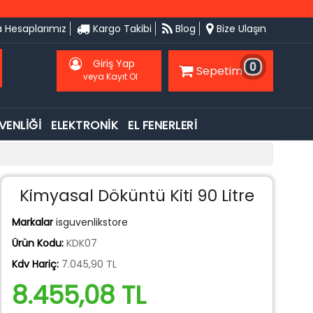
 Hesaplarımız
Kargo Takibi
Blog
Bize Ulaşın
Giriş Yap
0
Sepetim
veya Kayıt Ol
VENLİĞİ
ELEKTRONİK
EL FENERLERİ
Kimyasal Döküntü Kiti 90 Litre
Markalar
isguvenlikstore
Ürün Kodu:
KDK07
Kdv Hariç:
7.045,90 TL
8.455,08 TL