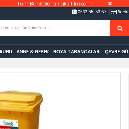
Tüm Bankalara Taksit İmkanı
0532 651 53 67
Banka
GRUBU
ANNE & BEBEK
BOYA TABANCALARI
ÇEVRE GÜ