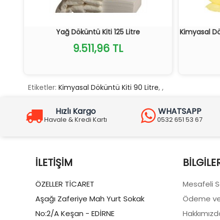
Yağ Döküntü Kiti 125 Litre
Kimyasal D
9.511,96 TL
Etiketler:
Kimyasal Döküntü Kiti 90 Litre
,
,
Hızlı Kargo
WHATSAPP
Havale & Kredi Kartı
0532 651 53 67
İLETIŞIM
BILGILE
ÖZELLER TİCARET
Mesafeli 
Aşağı Zaferiye Mah Yurt Sokak
Ödeme ve
No:2/A Keşan - EDİRNE
Hakkımızd