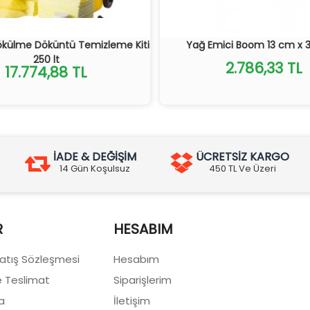
ökülme Döküntü Temizleme Kiti
Yağ Emici Boom 13 cm x 
250 lt
2.786,33 TL
17.774,88 TL
İADE & DEĞİŞİM
ÜCRETSİZ KARGO
14 Gün Koşulsuz
450 TL Ve Üzeri
R
HESABIM
Satış Sözleşmesi
Hesabım
 Teslimat
Siparişlerim
a
İletişim