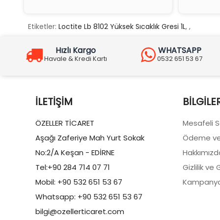
Etiketler:
Loctite Lb 8102 Yüksek Sıcaklık Gresi 1L
,
,
Hızlı Kargo
WHATSAPP
Havale & Kredi Kartı
0532 651 53 67
İLETIŞIM
BILGILE
ÖZELLER TİCARET
Mesafeli 
Aşağı Zaferiye Mah Yurt Sokak
Ödeme ve
No:2/A Keşan - EDİRNE
Hakkımızd
Tel:+90 284 714 07 71
Gizlilik ve
Mobil: +90 532 651 53 67
Kampanya
Whatsapp: +90 532 651 53 67
bilgi@ozellerticaret.com