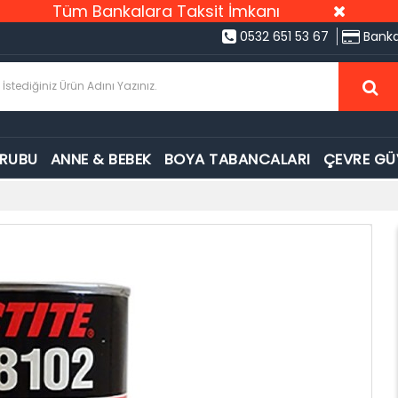
Tüm Bankalara Taksit İmkanı
0532 651 53 67
Banka
GRUBU
ANNE & BEBEK
BOYA TABANCALARI
ÇEVRE GÜ