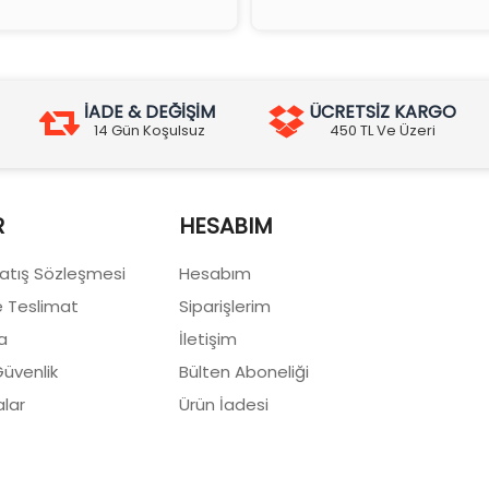
İADE & DEĞİŞİM
ÜCRETSİZ KARGO
14 Gün Koşulsuz
450 TL Ve Üzeri
R
HESABIM
Satış Sözleşmesi
Hesabım
 Teslimat
Siparişlerim
a
İletişim
 Güvenlik
Bülten Aboneliği
lar
Ürün İadesi