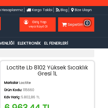
 Hesaplarımız
Kargo Takibi
Blog
Bize Ulaşın
Giriş Yap
0
Sepetim
veya Kayıt Ol
VENLİĞİ
ELEKTRONİK
EL FENERLERİ
Loctite Lb 8102 Yüksek Sıcaklık
Gresi 1L
Markalar
Loctite
Ürün Kodu:
1115660
Kdv Hariç:
5.802,86 TL
6.963,44 TL