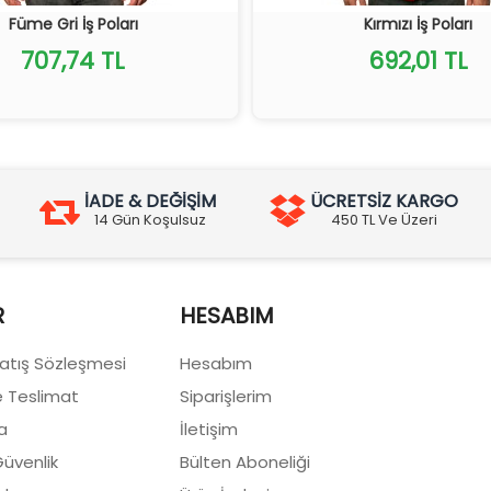
Füme Gri İş Poları
Kırmızı İş Poları
707,74 TL
692,01 TL
İADE & DEĞİŞİM
ÜCRETSİZ KARGO
14 Gün Koşulsuz
450 TL Ve Üzeri
R
HESABIM
Satış Sözleşmesi
Hesabım
 Teslimat
Siparişlerim
a
İletişim
 Güvenlik
Bülten Aboneliği