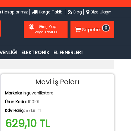
 Hesaplarımız
Kargo Takibi
Blog
Bize Ulaşın
Giriş Yap
0
Sepetim
veya Kayıt Ol
VENLİĞİ
ELEKTRONİK
EL FENERLERİ
Mavi İş Poları
Markalar
isguvenlikstore
Ürün Kodu:
100101
Kdv Hariç:
571,91 TL
629,10 TL