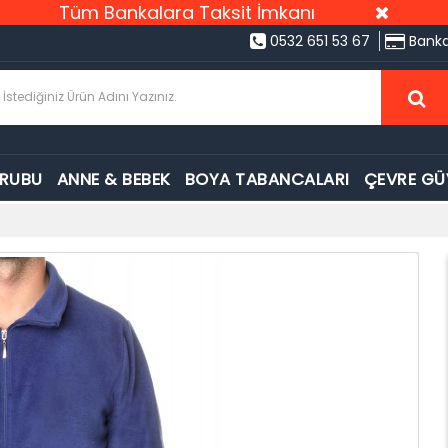
Tüm Bankalara Taksit İmkanı
0532 651 53 67
Banka
GRUBU
ANNE & BEBEK
BOYA TABANCALARI
ÇEVRE GÜ