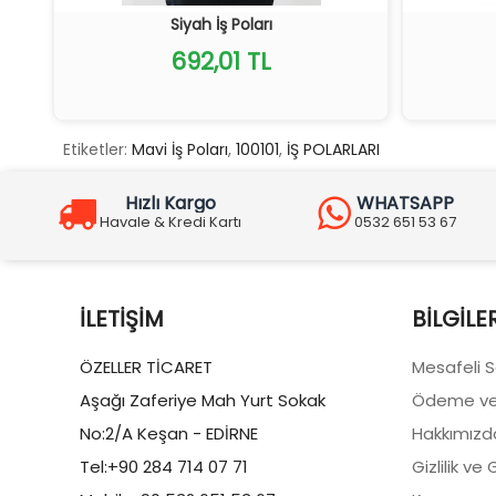
Siyah İş Poları
692,01 TL
Etiketler:
Mavi İş Poları
,
100101
,
İŞ POLARLARI
Hızlı Kargo
WHATSAPP
Havale & Kredi Kartı
0532 651 53 67
İLETIŞIM
BILGILE
ÖZELLER TİCARET
Mesafeli 
Aşağı Zaferiye Mah Yurt Sokak
Ödeme ve
No:2/A Keşan - EDİRNE
Hakkımızd
Tel:+90 284 714 07 71
Gizlilik ve