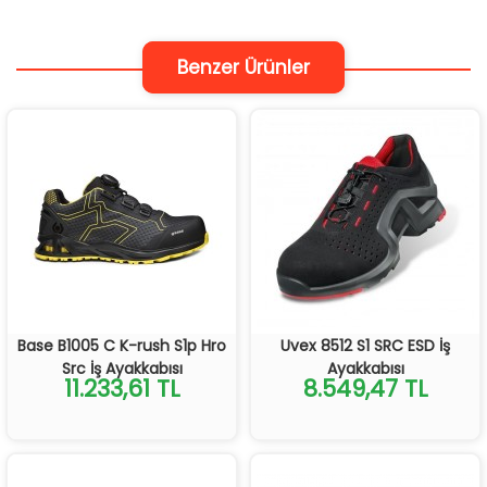
Benzer Ürünler
Base B1005 C K-rush S1p Hro
Uvex 8512 S1 SRC ESD İş
Src İş Ayakkabısı
Ayakkabısı
11.233,61 TL
8.549,47 TL