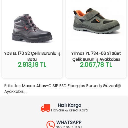
YDS EL 170 S2 Çelik Burunlu İş
Yılmaz YL 734-06 S1 Süet
Botu
Çelik Burun İş Ayakkabısı
2.913,19 TL
2.067,78 TL
Etiketler:
Maxeo Atlas-C S1P ESD Fiberglas Burun İş Güvenliği
Ayakkabısı
,
,
Hızlı Kargo
Havale & Kredi Kartı
WHATSAPP
0532 651 53 67