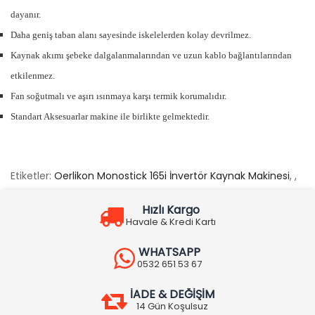
dayanır.
Daha geniş taban alanı sayesinde iskelelerden kolay devrilmez.
Kaynak akımı şebeke dalgalanmalarından ve uzun kablo bağlantılarından
etkilenmez.
Fan soğutmalı ve aşırı ısınmaya karşı termik korumalıdır.
Standart Aksesuarlar makine ile birlikte gelmektedir.
Etiketler:
Oerlikon Monostick 165i İnvertör Kaynak Makinesi
,
,
Hızlı Kargo
Havale & Kredi Kartı
WHATSAPP
0532 651 53 67
İADE & DEĞİŞİM
14 Gün Koşulsuz