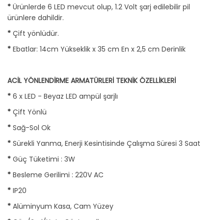
*
Ürünlerde 6 LED mevcut olup, 1.2 Volt şarj edilebilir pil
ürünlere dahildir.
*
Çift yönlüdür.
*
Ebatlar: 14cm Yükseklik x 35 cm En x 2,5 cm Derinlik
ACİL YÖNLENDİRME ARMATÜRLERİ TEKNİK ÖZELLİKLERİ
*
6 x LED - Beyaz LED ampül şarjlı
*
Çift Yönlü
*
Sağ-Sol Ok
*
Sürekli Yanma, Enerji Kesintisinde Çalışma Süresi 3 Saat
*
Güç Tüketimi : 3W
*
Besleme Gerilimi : 220V AC
*
IP20
*
Alüminyum Kasa, Cam Yüzey