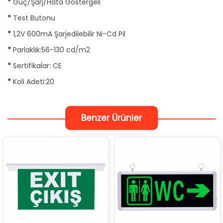
*
Güç/Şarj/Hata Göstergeli
*
Test Butonu
*
1,2V 600mA Şarjedilebilir Ni-Cd Pil
*
Parlaklık:56-130 cd/m2
*
Sertifikalar: CE
*
Koli Adeti:20
Benzer Ürünler