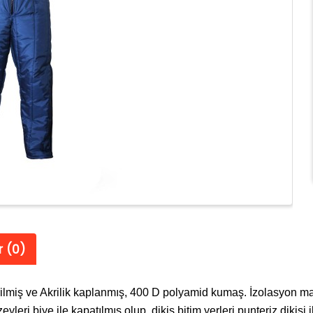
 (0)
rilmiş ve Akrilik kaplanmış, 400 D polyamid kumaş. İzolasyon m
leri biye ile kapatılmış olup, dikiş bitim yerleri punteriz dikişi 