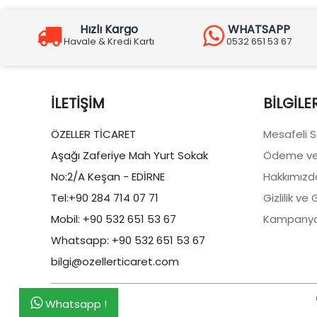
Hızlı Kargo
WHATSAPP
Havale & Kredi Kartı
0532 651 53 67
İLETIŞIM
BILGILE
ÖZELLER TİCARET
Mesafeli 
Aşağı Zaferiye Mah Yurt Sokak
Ödeme ve
No:2/A Keşan - EDİRNE
Hakkımızd
Tel:+90 284 714 07 71
Gizlilik ve
Mobil: +90 532 651 53 67
Kampanya
Whatsapp: +90 532 651 53 67
bilgi@ozellerticaret.com
Whatsapp !