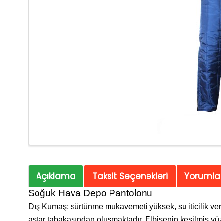
Açıklama
Taksit Seçenekleri
Yorumlar
Soğuk Hava Depo Pantolonu
Dış Kumaş; sürtünme mukavemeti yüksek, su iticilik ve
astar tabakasından oluşmaktadır. Elbisenin kesilmiş yüzey