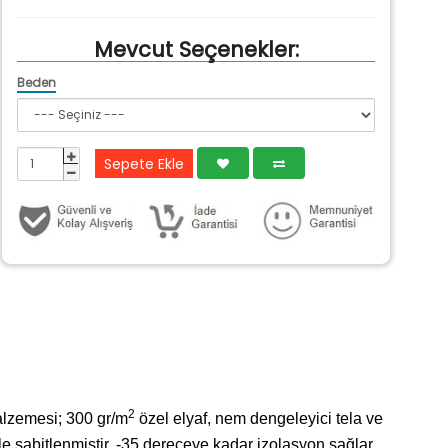
Mevcut Seçenekler:
Beden
Sepete Ekle
2
alzemesi; 300 gr/m
özel elyaf, nem dengeleyici tela ve
ile sabitlenmiştir. -35 dereceye kadar izolasyon sağlar.