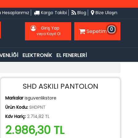
 Hesaplarımız
Kargo Takibi
Blog
Bize Ulaşın
Giriş Yap
0
Sepetim
veya Kayıt Ol
VENLİĞİ
ELEKTRONİK
EL FENERLERİ
SHD ASKILI PANTOLON
Markalar
isguvenlikstore
Ürün Kodu:
SHDPNT
Kdv Hariç:
2.714,82 TL
2.986,30 TL