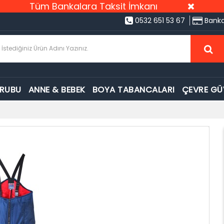
Tüm Bankalara Taksit İmkanı
0532 651 53 67
Banka
GRUBU
ANNE & BEBEK
BOYA TABANCALARI
ÇEVRE GÜ