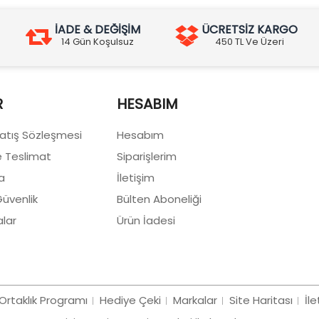
İADE & DEĞİŞİM
ÜCRETSİZ KARGO
14 Gün Koşulsuz
450 TL Ve Üzeri
R
HESABIM
Satış Sözleşmesi
Hesabım
 Teslimat
Siparişlerim
a
İletişim
 Güvenlik
Bülten Aboneliği
lar
Ürün İadesi
Ortaklık Programı
Hediye Çeki
Markalar
Site Haritası
İle