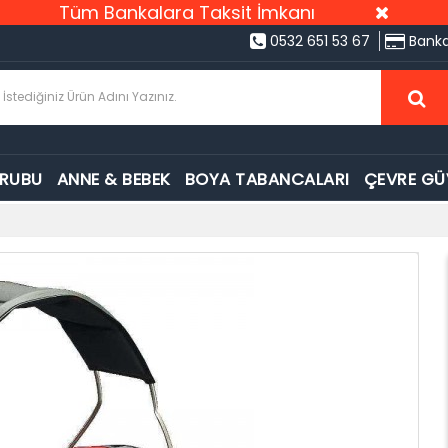
Tüm Bankalara Taksit İmkanı
0532 651 53 67
Banka
GRUBU
ANNE & BEBEK
BOYA TABANCALARI
ÇEVRE GÜ