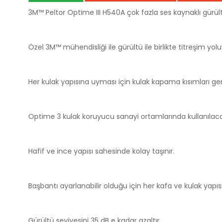
3M™ Peltor Optime III H540A çok fazla ses kaynaklı gürült
Özel 3M™ mühendisliği ile gürültü ile birlikte titreşim yo
Her kulak yapısına uyması için kulak kapama kısımları geni
Optime 3 kulak koruyucu sanayi ortamlarında kullanılacağ
Hafif ve ince yapısı sahesinde kolay taşınır.
Başbantı ayarlanabilir olduğu için her kafa ve kulak yapı
Gürültü seviyesini 35 dB e kadar azaltır.