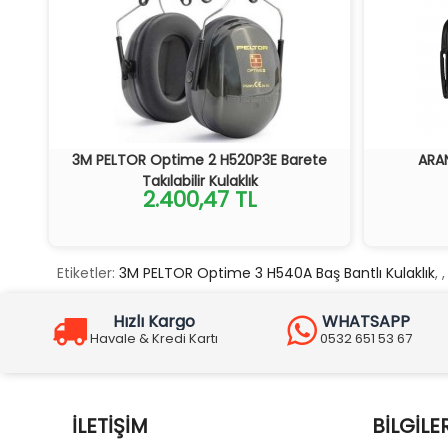
3M PELTOR Optime 2 H520P3E Barete
ARAN
Takılabilir Kulaklık
2.400,47 TL
Etiketler:
3M PELTOR Optime 3 H540A Baş Bantlı Kulaklık
,
,
Hızlı Kargo
WHATSAPP
Havale & Kredi Kartı
0532 651 53 67
İLETIŞIM
BILGILE