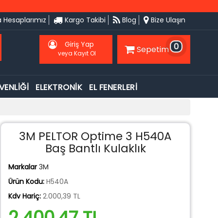
 Hesaplarımız
Kargo Takibi
Blog
Bize Ulaşın
Giriş Yap
0
Sepetim
veya Kayıt Ol
VENLİĞİ
ELEKTRONİK
EL FENERLERİ
3M PELTOR Optime 3 H540A
Baş Bantlı Kulaklık
Markalar
3M
Ürün Kodu:
H540A
Kdv Hariç:
2.000,39 TL
2.400,47 TL