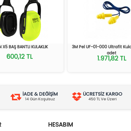
 X5 BAŞ BANTLI KULAKLIK
3M Pel UF-01-000 Ultrafit Kula
adet
600,12 TL
1.971,82 TL
İADE & DEĞİŞİM
ÜCRETSİZ KARGO
14 Gün Koşulsuz
450 TL Ve Üzeri
R
HESABIM