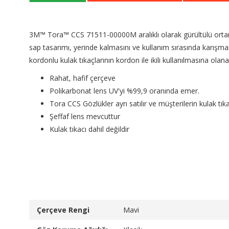
3M™ Tora™ CCS 71511-00000M aralıklı olarak gürültülü ortamlar
sap tasarımı, yerinde kalmasını ve kullanım sırasında karışmam
kordonlu kulak tıkaçlarının kordon ile ikili kullanılmasına ola
Rahat, hafif çerçeve
Polikarbonat lens UV'yi %99,9 oranında emer.
Tora CCS Gözlükler ayrı satılır ve müşterilerin kulak tık
Şeffaf lens mevcuttur
Kulak tıkacı dahil değildir
Çerçeve Rengi
Mavi