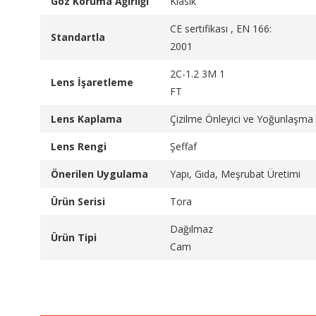
Göz Koruma Ağırlığı
Klasik
CE sertifikası , EN 166:
Standartla
2001
2C-1.2 3M 1
Lens İşaretleme
FT
Lens Kaplama
Çizilme Önleyici ve Yoğunlaşma 
Lens Rengi
Şeffaf
Önerilen Uygulama
Yapı, Gıda, Meşrubat Üretimi
Ürün Serisi
Tora
Dağılmaz
Ürün Tipi
Cam