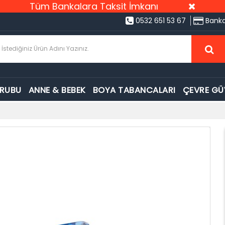
Tüm Bankalara Taksit İmkanı
0532 651 53 67
Banka
GRUBU
ANNE & BEBEK
BOYA TABANCALARI
ÇEVRE GÜ