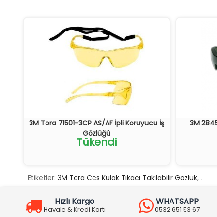
3M Tora 71501-3CP AS/AF İpli Koruyucu İş
3M 2845
Gözlüğü
Tükendi
Etiketler:
3M Tora Ccs Kulak Tıkacı Takılabilir Gözlük
,
,
Hızlı Kargo
WHATSAPP
Havale & Kredi Kartı
0532 651 53 67