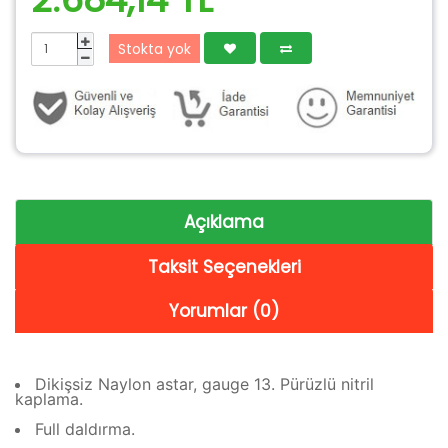
Stokta yok
Açıklama
Taksit Seçenekleri
Yorumlar (0)
Dikişsiz Naylon astar, gauge 13. Pürüzlü nitril
kaplama.
Full daldırma.