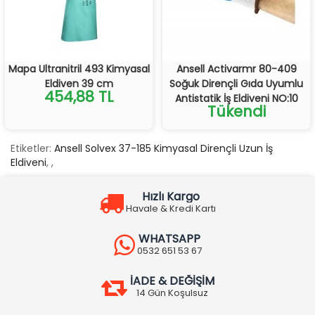
Mapa Ultranitril 493 Kimyasal
Ansell Activarmr 80-409
Eldiven 39 cm
Soğuk Dirençli Gıda Uyumlu
454,88 TL
Antistatik İş Eldiveni NO:10
Tükendi
Etiketler:
Ansell Solvex 37-185 Kimyasal Dirençli Uzun İş
Eldiveni
,
,
Hızlı Kargo
Havale & Kredi Kartı
WHATSAPP
0532 651 53 67
İADE & DEĞİŞİM
14 Gün Koşulsuz