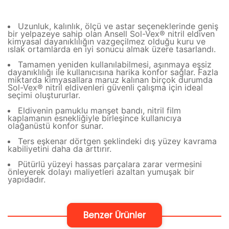
Uzunluk, kalınlık, ölçü ve astar seçeneklerinde geniş
bir yelpazeye sahip olan Ansell Sol-Vex® nitril eldiven
kimyasal dayanıklılığın vazgeçilmez olduğu kuru ve
ıslak ortamlarda en iyi sonucu almak üzere tasarlandı.
Tamamen yeniden kullanılabilmesi, aşınmaya eşsiz
dayanıklılığı ile kullanıcısına harika konfor sağlar. Fazla
miktarda kimyasallara maruz kalınan birçok durumda
Sol-Vex® nitril eldivenleri güvenli çalışma için ideal
seçimi oluştururlar.
Eldivenin pamuklu manşet bandı, nitril film
kaplamanın esnekliğiyle birleşince kullanıcıya
olağanüstü konfor sunar.
Ters eşkenar dörtgen şeklindeki dış yüzey kavrama
kabiliyetini daha da arttırır.
Pütürlü yüzeyi hassas parçalara zarar vermesini
önleyerek dolayı maliyetleri azaltan yumuşak bir
yapıdadır.
Benzer Ürünler